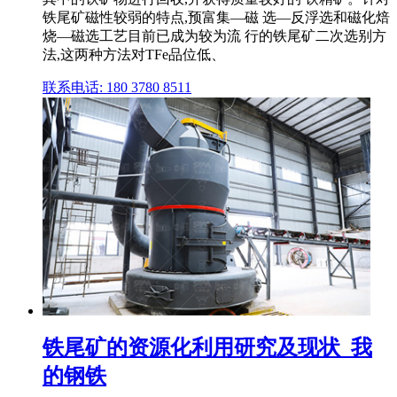
铁尾矿磁性较弱的特点,预富集—磁 选—反浮选和磁化焙
烧—磁选工艺目前已成为较为流 行的铁尾矿二次选别方
法,这两种方法对TFe品位低、
联系电话: 180 3780 8511
铁尾矿的资源化利用研究及现状_我
的钢铁