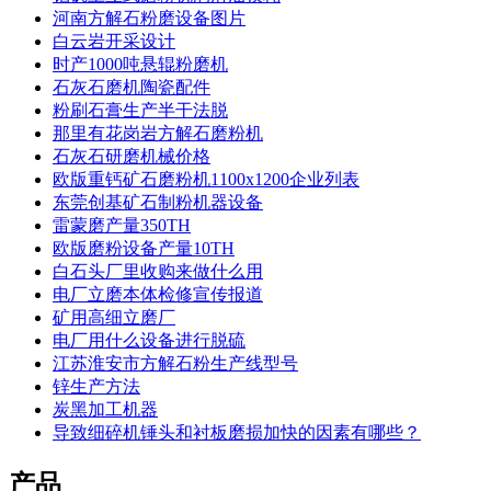
河南方解石粉磨设备图片
白云岩开采设计
时产1000吨悬辊粉磨机
石灰石磨机陶瓷配件
粉刷石膏生产半干法脱
那里有花岗岩方解石磨粉机
石灰石研磨机械价格
欧版重钙矿石磨粉机1100x1200企业列表
东莞创基矿石制粉机器设备
雷蒙磨产量350TH
欧版磨粉设备产量10TH
白石头厂里收购来做什么用
电厂立磨本体检修宣传报道
矿用高细立磨厂
电厂用什么设备进行脱硫
江苏淮安市方解石粉生产线型号
锌生产方法
炭黑加工机器
导致细碎机锤头和衬板磨损加快的因素有哪些？
产品