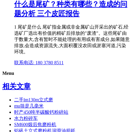
什么是尾矿？种类有哪些？造成的问
题分析 三个皮匠报告
1 尾矿是什么 尾矿指金属或非金属矿山开采出的矿石,经
选矿厂选出有价值的精矿后排放的"废渣"。这些尾矿由
于数量大,含有暂时不能处理的有用或有害成分,如果随意
排放,会造成资源流失,大面积覆没农田或淤塞河道,污染
环境。
联系电话: 180 3780 8511
Menu
相关文章
二手lm130m立式磨
mu筛是几毫米
时产450吨半碳酸钙粉碎站
水力粉碎车
SM600煅后焦磨粉机
铝矾土立式磨粉机润滑油损耗