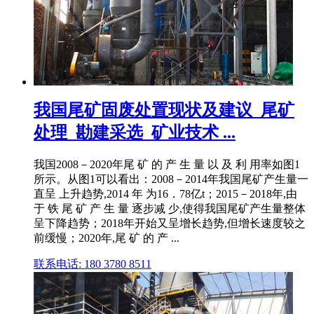
我国尾矿固废处置现状及建议_尾矿
处理_勘建采选_矿业技术 ...
我国2008－2020年尾 矿 的 产 生 量 以 及 利 用率如图1
所示。从图1可以看出：2008－2014年我国尾矿产生量一
直呈 上升趋势,2014 年 为16．78亿t；2015－2018年,由
于 铁 尾 矿 产 生 量 逐步减 少,使得我国尾矿产生量整体
呈下降趋势；2018年开始又呈增长趋势,但增长速度较之
前缓慢；2020年,尾 矿 的 产 ...
联系电话: 180 3780 8511