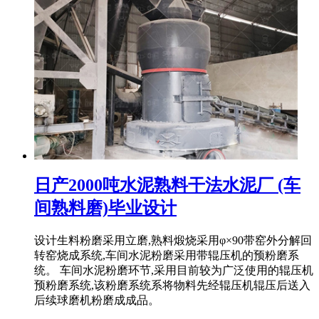
日产2000吨水泥熟料干法水泥厂 (车
间熟料磨)毕业设计
设计生料粉磨采用立磨,熟料煅烧采用φ×90带窑外分解回
转窑烧成系统,车间水泥粉磨采用带辊压机的预粉磨系
统。 车间水泥粉磨环节,采用目前较为广泛使用的辊压机
预粉磨系统,该粉磨系统系将物料先经辊压机辊压后送入
后续球磨机粉磨成成品。