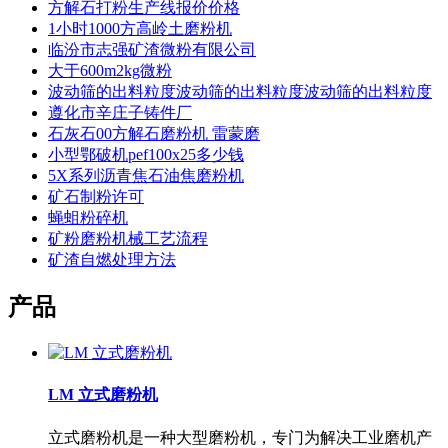
方解石打粉生产线报价价格
1小时1000方高岭土磨粉机
临汾市志强矿渣微粉有限公司
大于600m2kg微粉
波动筛的出料粒度波动筛的出料粒度波动筛的出料粒度
遵化市辛庄子铸件厂
石灰石00方解石磨粉机 雷蒙磨
小型鄂破机pef100x25多少钱
5X系列沥青焦石油焦磨粉机
矿石制粉许可
蝇蛆粉碎机
矿粉磨粉机械工艺流程
矿渣自燃处理方法
产品
LM 立式磨粉机
立式磨粉机是一种大型磨粉机，专门为解决工业磨机产