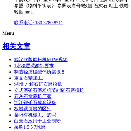
参照《物料平衡表》 参照表序号6数据 石灰石 粘土 铁粉
粒度 mm .
联系电话: 180 3780 8511
Menu
相关文章
武汉欧版磨粉机MTW视频
1水稳层碳酸钙要求
制造轻质碳酸钙所需设备
重晶石精加工厂
湖州 方解石矿石磨粉机
立式磨矿石磨粉机节能矿石磨粉机
石灰石雷蒙机厂家
浙江钾矿石成套设备
板岩跟页岩的区别
鄱阳有机械工厂的吗
白云石应用于工业制粉
采购1 5 5 7球磨