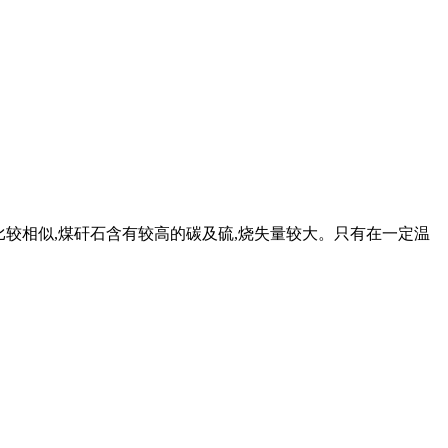
黏土比较相似,煤矸石含有较高的碳及硫,烧失量较大。只有在一定温