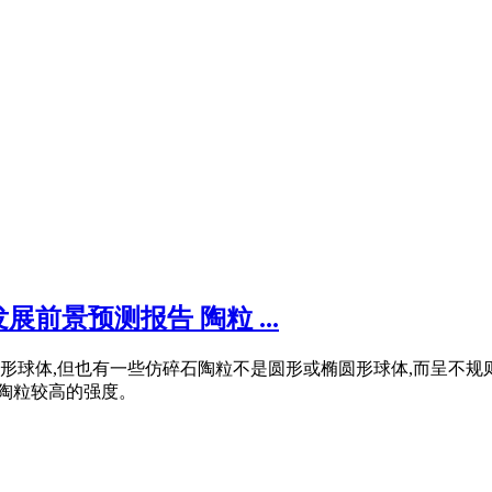
前景预测报告 陶粒 ...
形球体,但也有一些仿碎石陶粒不是圆形或椭圆形球体,而呈不
予陶粒较高的强度。