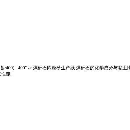
400) =400" /> 煤矸石陶粒砂生产线 煤矸石的化学成分与
胀性能。