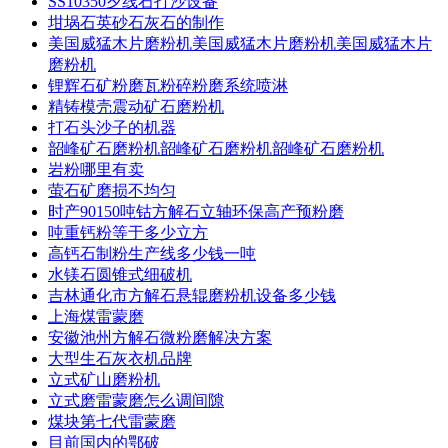
SS10350夕线石打沙设备
坩埚石英砂石灰石的制作
美国威猛木片磨粉机美国威猛木片磨粉机美国威猛木片
磨粉机
锂辉石矿粉磨瓦粉碎粉磨系统喷淋
精铸模壳震动矿石磨粉机
打石头沙子的机器
韶峰矿石磨粉机韶峰矿石磨粉机韶峰矿石磨粉机
岩粉哪里有卖
萤石矿磨损不均匀
时产90150吨钴方解石立轴环保高产预粉磨
吨重钙粉等于多少立方
高钙石制粉生产线多少钱一吨
水镁石圆锥式细破机
吉林通化市方解石悬辊磨粉机设备多少钱
上海煤雷蒙磨
安徽池州方解石微粉磨解决方案
大型生石灰衣机品牌
立式矿山磨粉机
立式磨雷蒙磨怎么调间隙
煤块第七代雷蒙磨
目前国内的鄂破