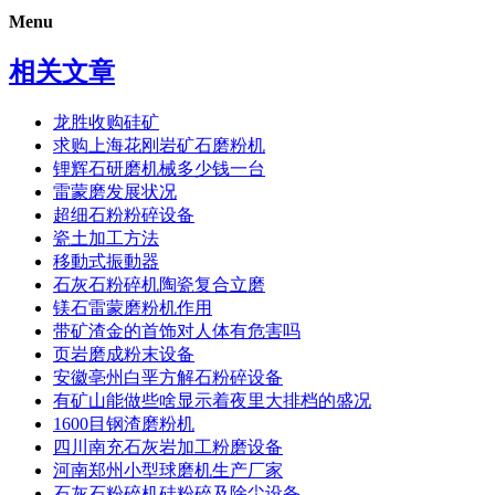
Menu
相关文章
龙胜收购硅矿
求购上海花刚岩矿石磨粉机
锂辉石研磨机械多少钱一台
雷蒙磨发展状况
超细石粉粉碎设备
瓷土加工方法
移動式振動器
石灰石粉碎机陶瓷复合立磨
镁石雷蒙磨粉机作用
带矿渣金的首饰对人体有危害吗
页岩磨成粉末设备
安徽亳州白垩方解石粉碎设备
有矿山能做些啥显示着夜里大排档的盛况
1600目钢渣磨粉机
四川南充石灰岩加工粉磨设备
河南郑州小型球磨机生产厂家
石灰石粉碎机硅粉碎及除尘设备