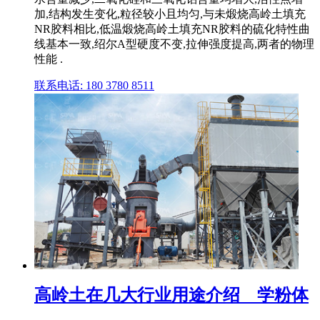
加,结构发生变化,粒径较小且均匀,与未煅烧高岭土填充
NR胶料相比,低温煅烧高岭土填充NR胶料的硫化特性曲
线基本一致,绍尔A型硬度不变,拉伸强度提高,两者的物理
性能 .
联系电话: 180 3780 8511
高岭土在几大行业用途介绍 _ 学粉体