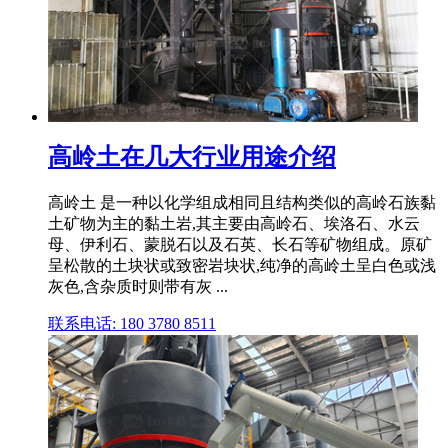
高岭土在几大行业用途介绍
高岭土 是一种以化学组成相同且结构类似的高岭石族黏
土矿物为主的黏土岩,其主要由高岭石、埃洛石、水云
母、伊利石、蒙脱石以及石英、长石等矿物组成。原矿
呈松散的土块状或致密岩块状,纯净的高岭土呈白色或浅
灰色,含杂质时则带有灰 ...
联系电话: 180 3780 8511