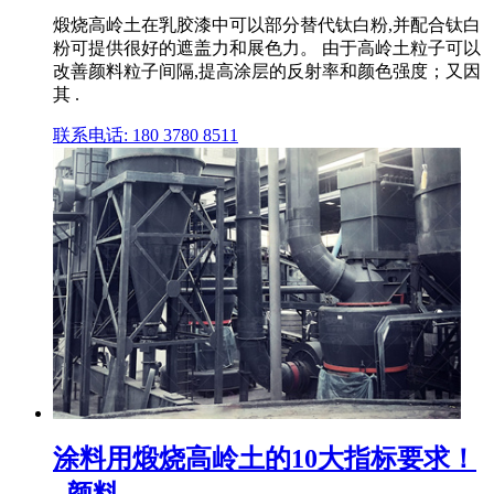
煅烧高岭土在乳胶漆中可以部分替代钛白粉,并配合钛白
粉可提供很好的遮盖力和展色力。 由于高岭土粒子可以
改善颜料粒子间隔,提高涂层的反射率和颜色强度；又因
其 .
联系电话: 180 3780 8511
涂料用煅烧高岭土的10大指标要求！
_颜料