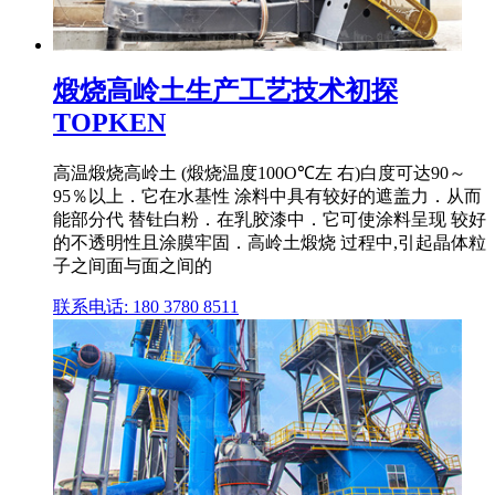
煅烧高岭土生产工艺技术初探
TOPKEN
高温煅烧高岭土 (煅烧温度100O℃左 右)白度可达90～
95％以上．它在水基性 涂料中具有较好的遮盖力．从而
能部分代 替钍白粉．在乳胶漆中．它可使涂料呈现 较好
的不透明性且涂膜牢固．高岭土煅烧 过程中,引起晶体粒
子之间面与面之间的
联系电话: 180 3780 8511