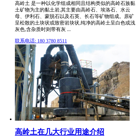
高岭土 是一种以化学组成相同且结构类似的高岭石族黏
土矿物为主的黏土岩,其主要由高岭石、埃洛石、水云
母、伊利石、蒙脱石以及石英、长石等矿物组成。原矿
呈松散的土块状或致密岩块状,纯净的高岭土呈白色或浅
灰色,含杂质时则带有灰 ...
联系电话: 180 3780 8511
高岭土在几大行业用途介绍