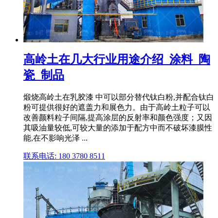
高岭土在几大行业用途介绍_涂料_陶
瓷_制品
煅烧高岭土在乳胶漆 中可以部分替代钛白粉,并配合钛白
粉可提供很好的遮盖力和展色力。由于高岭土粒子可以
改善颜料粒子间隔,提高涂层的反射率和颜色强度；又因
其吸油量较低,可较大量的添加于配方中而不破坏漆膜性
能,在不影响光泽 ...
联系电话: 180 3780 8511