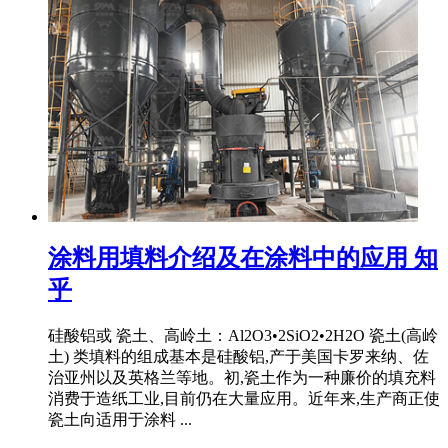
涂料用填料介绍及在涂料中的应用 知
乎
硅酸铝或 瓷土、高岭土：Al2O3•2SiO2•2H2O 瓷土(高岭
土) 类填料的组成基本是硅酸铝,产于美国卡罗来纳、佐
治亚州以及英格兰等地。初,瓷土作为一种廉价的填充料
消费于造纸工业,目前仍在大量应用。近年来,生产商正使
瓷土向适用于涂料 ...