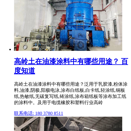
高岭土在油漆涂料中有哪些用途？ 百
度知道
高岭土在油漆涂料中有哪些用途？泛用于乳胶漆,粉体涂
料,油漆,阴极,阳极电泳,涂布白纸板,白卡纸,轻涂纸,铜板
纸,热敏纸,无碳复写纸,铸涂纸,涂布箱纸板等涂布加工纸
的涂料中。及用于电缆橡胶和塑料行业高岭
联系电话: 180 3780 8511