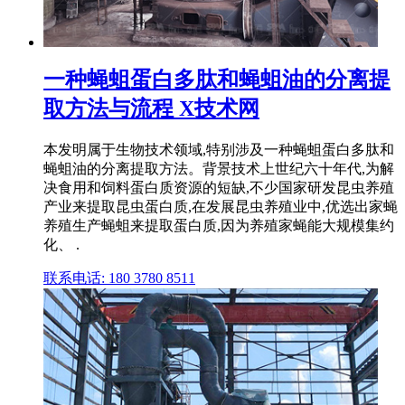
一种蝇蛆蛋白多肽和蝇蛆油的分离提
取方法与流程 X技术网
本发明属于生物技术领域,特别涉及一种蝇蛆蛋白多肽和
蝇蛆油的分离提取方法。背景技术上世纪六十年代,为解
决食用和饲料蛋白质资源的短缺,不少国家研发昆虫养殖
产业来提取昆虫蛋白质,在发展昆虫养殖业中,优选出家蝇
养殖生产蝇蛆来提取蛋白质,因为养殖家蝇能大规模集约
化、 .
联系电话: 180 3780 8511