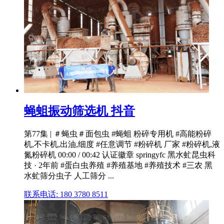
蝇蛆振动筛选机 抖音
第77集 | ＃蝇虫＃面包虫 #蝇蛆 粉碎专用机 #高能粉碎
机,不卡机,出油,细度 #任意调节 #粉碎机 厂家 #粉碎机,液
氮粉碎机 00:00 / 00:42 认证徽章 springyfc 黑水虻昆虫科
技 · 2年前 #蛋白虫养殖 #养殖基地 #养殖技术 #三农 黑
水虻筛分虫子 人工筛分 ...
联系电话: 180 3780 8511