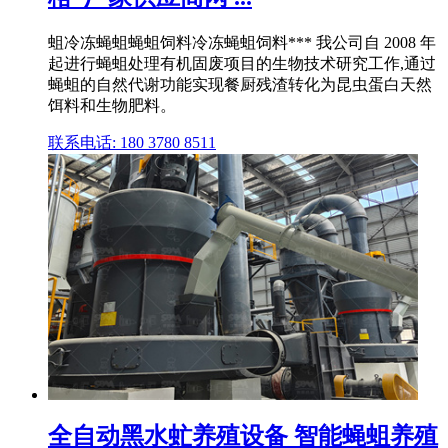
蛆冷冻蝇蛆蝇蛆饲料冷冻蝇蛆饲料*** 我公司自 2008 年
起进行蝇蛆处理有机固废项目的生物技术研究工作,通过
蝇蛆的自然代谢功能实现餐厨残渣转化为昆虫蛋白天然
饵料和生物肥料。
联系电话: 180 3780 8511
全自动黑水虻养殖设备 智能蝇蛆养殖