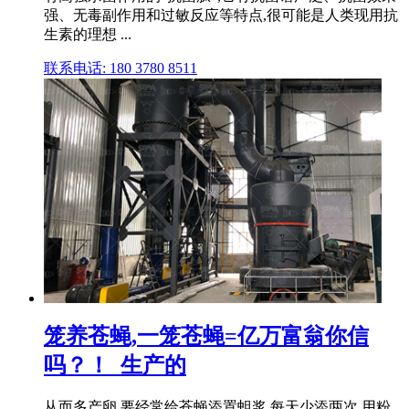
强、无毒副作用和过敏反应等特点,很可能是人类现用抗
生素的理想 ...
联系电话: 180 3780 8511
笼养苍蝇,一笼苍蝇=亿万富翁你信
吗？！_生产的
从而多产卵,要经常给苍蝇添置蛆浆,每天少添两次,用粉