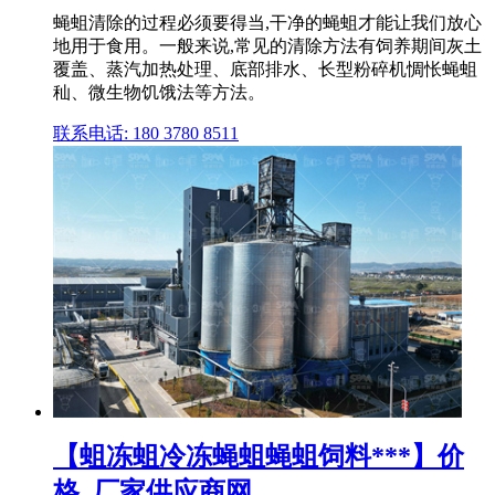
蝇蛆清除的过程必须要得当,干净的蝇蛆才能让我们放心
地用于食用。一般来说,常见的清除方法有饲养期间灰土
覆盖、蒸汽加热处理、底部排水、长型粉碎机惆怅蝇蛆
秈、微生物饥饿法等方法。
联系电话: 180 3780 8511
【蛆冻蛆冷冻蝇蛆蝇蛆饲料***】价
格_厂家供应商网 ...