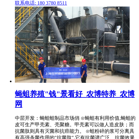
联系电话: 180 3780 8511
蝇蛆养殖"钱"景看好_农博特养_农博
网
中层开发：蝇蛆蛆制品市场俏 ⊙蝇蛆有利用价值,蝇蛆的
皮可生产甲壳素、壳聚糖。甲壳素可以做人造皮肤；而
抗菌肽则具有灭菌和抗癌能力。 ⊙蛆粉碎的浆可分离具
有高强杀菌作用的"抗菌肽",它有抗菌谱广泛、抗菌效果