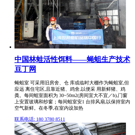
中国林蛙活性饵料——蝇蛆生产技术
豆丁网
蝇蛆室 可采用旧房舍、仓 库或临时大棚作为蝇蛆室,但
应远 离住宅区,且靠近猪、鸡舍,以便采 用新鲜猪、鸡
粪。每间蛆室面积为 30~50m2(房间宜大不宜／b),门窗
上安置玻璃和纱窗；每间蛆室安1 台排风扇,以保持室内
空气新鲜。在冬季,在室内设加热
联系电话: 180 3780 8511