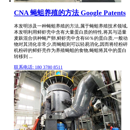
CNA 蝇蛆养殖的方法 Google Patents
本发明涉及一种蝇蛆养殖的方法,属于蝇蛆养殖技术领域,
本发明利用鲜虾壳中含有大量蛋白质的特性,将其与适量
麦麸混合供种蝇产卵,鲜虾壳中含有60％的蛋白质,一般动
物对其消化非常少,而蝇蛆则可以轻易消化,因而将经粉碎
机粉碎的鲜虾壳作为养殖蝇蛆的食物,蝇蛆将其中的蛋白
转移到 ...
联系电话: 180 3780 8511