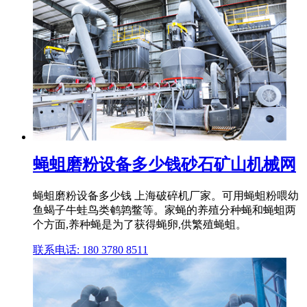
蝇蛆磨粉设备多少钱砂石矿山机械网
蝇蛆磨粉设备多少钱 上海破碎机厂家。可用蝇蛆粉喂幼
鱼蝎子牛蛙鸟类鹌鹑鳖等。家蝇的养殖分种蝇和蝇蛆两
个方面,养种蝇是为了获得蝇卵,供繁殖蝇蛆。
联系电话: 180 3780 8511