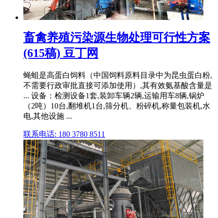
畜禽养殖污染源生物处理可行性方案
(615稿) 豆丁网
蝇蛆是高蛋白饲料（中国饲料原料目录中为昆虫蛋白粉,
不需要行政审批直接可添加使用）,其有效氨基酸含量是
... 设备：检测设备1套,装卸车辆2辆,运输用车8辆,锅炉
（2吨）10台,翻堆机1台,筛分机、粉碎机,称量包装机,水
电,其他设施 ...
联系电话: 180 3780 8511