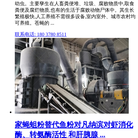
幼虫。主要孳生在人畜粪便堆、垃圾、腐败物质中,取食
粪便及腐烂物质,也有的生活于腐败动物尸体中。其生长
繁殖极快,人工养殖不需很多设备,室内室外、城市农村均
可养殖。苍蝇的 ...
联系电话: 180 3780 8511
家蝇蛆粉替代鱼粉对凡纳滨对虾消化
酶、转氨酶活性 和肝胰腺 ...