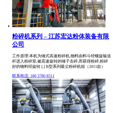
粉碎机系列 – 江苏宏达粉体装备有限
公司
工作原理:本机为锤式高速粉碎机,物料由料斗经螺旋输送
杆进入粉碎室,被高速旋转的锤子击碎,而获得粉碎,粉碎
好的物料经旋转 [.] B型系列吸尘粉碎机组（2011款）
联系电话: 180 3780 8511