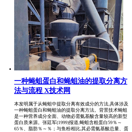
一种蝇蛆蛋白和蝇蛆油的提取分离方
法与流程 X技术网
本发明属于从蝇蛆中提取分离有效成分的方法,具体涉及
一种蝇蛆蛋白和蝇蛆油的提取分离方法。背景技术蝇蛆
是一种营养成分全面、动物必需氨基酸含量较高的新型
蛋白质来源。张廷军(1999)报道,蝇蛆含粗蛋白59％～
65％、脂肪％～％；与鱼粉相比,其必需氨基酸总量、蛋