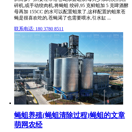
碎机,或手动绞肉机,将蝇蛆 绞碎,95 克鲜蛆加 5 克啤酒酵
母再加 155CC 的水可以配置蛆浆了,这样配置的蛆浆苍
蝇是很喜欢吃的,苍蝇渴了也需要喂水,引水缸 ...
联系电话: 180 3780 8511
蝇蛆养殖(蝇蛆清除过程)蝇蛆的文章
萌网农经