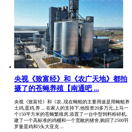
央视《致富经》和《农广天地》都拍
摄了的苍蝇养殖【南通吧 ...
央视《致富经》和《农..现在蝇蛆的主要用途是用蝇蛆养
土鸡,蛋鸡,养 ... 在家人的支持下,他投资20多万元,上马一
个150平方米的苍蝇繁殖房,添置了一台中型饲料粉碎机,
建了一个高标准的鸡棚和一个宽敞的猪舍,购回了2500羽
罗曼蛋鸡和5头大亚克 ...