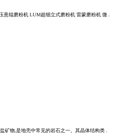
压悬辊磨粉机 LUM超细立式磨粉机 雷蒙磨粉机 微 .
酸 盐矿物,是地壳中常见的岩石之一。其晶体结构类 .