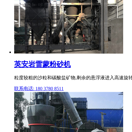
英安岩雷蒙粉砂机
粒度较粗的沙粒和碳酸盐矿物,剩余的悬浮液进入高速旋转
联系电话: 180 3780 8511