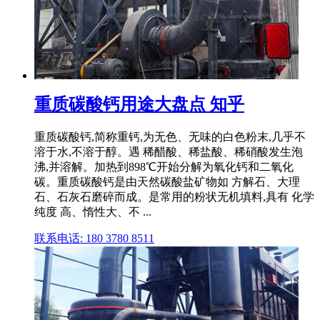
重质碳酸钙用途大盘点 知乎
重质碳酸钙,简称重钙,为无色、无味的白色粉末,几乎不
溶于水,不溶于醇。遇 稀醋酸、稀盐酸、稀硝酸发生泡
沸,并溶解。加热到898℃开始分解为氧化钙和二氧化
碳。重质碳酸钙是由天然碳酸盐矿物如 方解石、大理
石、石灰石磨碎而成。是常用的粉状无机填料,具有 化学
纯度 高、惰性大、不 ...
联系电话: 180 3780 8511