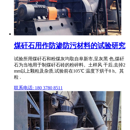
煤矸石用作防渗防污材料的试验研究
试验所用煤矸石和粉煤灰均取自阜新市,呈灰黑 色,煤矸
石为当地用于制煤矸石砖的粉碎料。土样风 干后,去掉2
mm以上颗粒及杂质,试验前在105℃ 温度下烘干8 h。其
粒 .
联系电话: 180 3780 8511