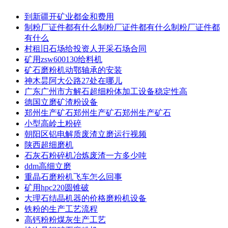
到新疆开矿业都金和费用
制粉厂证件都有什么制粉厂证件都有什么制粉厂证件都
有什么
村租旧石场给投资人开采石场合同
矿用zsw600130给料机
矿石磨粉机动鄂轴承的安装
神木昙阿大公路27处在哪儿
广东广州市方解石超细粉体加工设备稳定性高
德国立磨矿渣粉设备
郑州生产矿石郑州生产矿石郑州生产矿石
小型高岭土粉碎
朝阳区铝电解质废渣立磨运行视频
陕西超细磨机
石灰石粉碎机冶炼废渣一方多少吨
ddm高细立磨
重晶石磨粉机飞车怎么回事
矿用hpc220圆锥破
大理石结晶机器的价格磨粉机设备
铁粉的生产工艺流程
高钙粉粉煤灰生产工艺