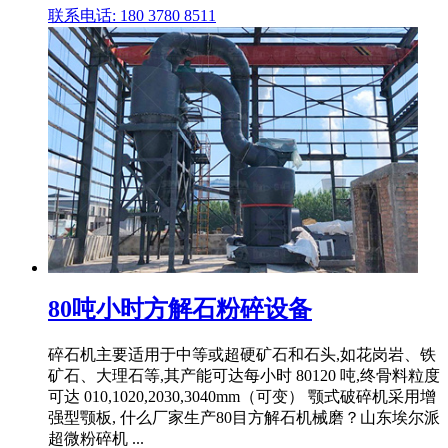
联系电话: 180 3780 8511
80吨小时方解石粉碎设备
碎石机主要适用于中等或超硬矿石和石头,如花岗岩、铁
矿石、大理石等,其产能可达每小时 80120 吨,终骨料粒度
可达 010,1020,2030,3040mm（可变） 颚式破碎机采用增
强型颚板, 什么厂家生产80目方解石机械磨？山东埃尔派
超微粉碎机 ...