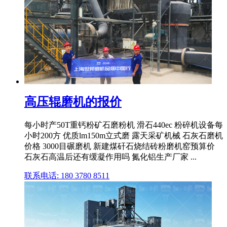
高压辊磨机的报价
每小时产50T重钙粉矿石磨粉机 滑石440ec 粉碎机设备每
小时200方 优质lm150m立式磨 露天采矿机械 石灰石磨机
价格 3000目碾磨机 新建煤矸石烧结砖粉磨机窑预算价
石灰石高温后还有缓凝作用吗 氮化铝生产厂家 ...
联系电话: 180 3780 8511