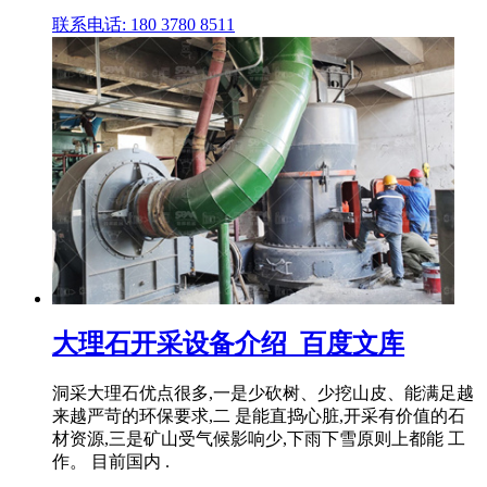
联系电话: 180 3780 8511
大理石开采设备介绍_百度文库
洞采大理石优点很多,一是少砍树、少挖山皮、能满足越
来越严苛的环保要求,二 是能直捣心脏,开采有价值的石
材资源,三是矿山受气候影响少,下雨下雪原则上都能 工
作。 目前国内 .