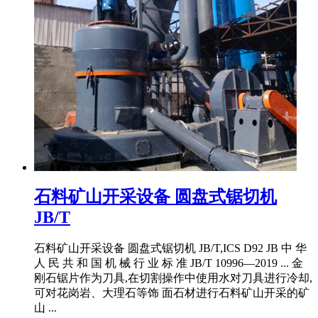
石料矿山开采设备 圆盘式锯切机
JB/T
石料矿山开采设备 圆盘式锯切机 JB/T,ICS D92 JB 中 华
人 民 共 和 国 机 械 行 业 标 准 JB/T 10996—2019 ... 金
刚石锯片作为刀具,在切割操作中使用水对刀具进行冷却,
可对花岗岩、大理石等饰 面石材进行石料矿山开采的矿
山 ...