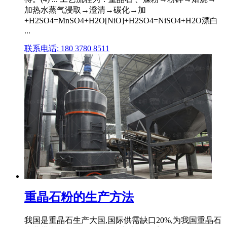
加热水蒸气浸取→澄清→碳化→加
+H2SO4=MnSO4+H2O[NiO]+H2SO4=NiSO4+H2O漂白
...
联系电话: 180 3780 8511
重晶石粉的生产方法
我国是重晶石生产大国,国际供需缺口20%,为我国重晶石