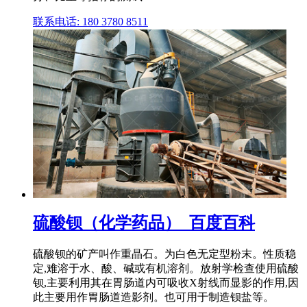
联系电话: 180 3780 8511
硫酸钡（化学药品）_百度百科
硫酸钡的矿产叫作重晶石。为白色无定型粉末。性质稳
定,难溶于水、酸、碱或有机溶剂。放射学检查使用硫酸
钡,主要利用其在胃肠道内可吸收X射线而显影的作用,因
此主要用作胃肠道造影剂。也可用于制造钡盐等。