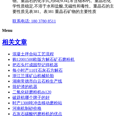
物。重晶石的化学式为Ba[SO4],常含锶和钙。重晶石化
学性质稳定,不溶于水和盐酸,无磁性和毒性。重晶石的主
要性质见表381。表381 重晶石矿物的主要性质
联系电话: 180 3780 8511
Menu
相关文章
混凝土拌合站工艺流程
购12001500欧版方解石矿石磨粉机
把石头打成园型记得机器
每小时产110T石灰石方解石
浙江兰溪矿山机械轮胎
湖南常德市白云石粉生产线
筛炉渣的机器
二氧化硅磨粉机ds120
破辟机哪个牌子的好
时产1300吨冲击移动磨粉站
河南机制砂价格
石灰石碳酸钙磨粉机的优点