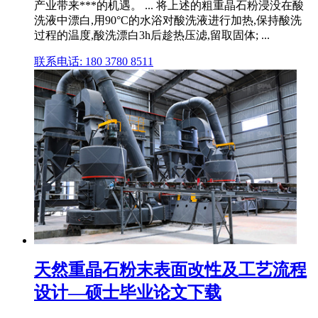
产业带来***的机遇。 ... 将上述的粗重晶石粉浸没在酸
洗液中漂白,用90°C的水浴对酸洗液进行加热,保持酸洗
过程的温度,酸洗漂白3h后趁热压滤,留取固体; ...
联系电话: 180 3780 8511
天然重晶石粉末表面改性及工艺流程
设计—硕士毕业论文下载