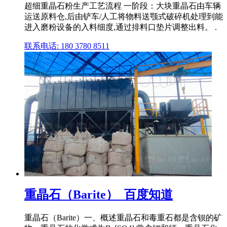
超细重晶石粉生产工艺流程 一阶段：大块重晶石由车辆
运送原料仓,后由铲车/人工将物料送颚式破碎机处理到能
进入磨粉设备的入料细度,通过排料口垫片调整出料。 .
联系电话: 180 3780 8511
重晶石（Barite）_百度知道
重晶石（Barite）一、概述重晶石和毒重石都是含钡的矿