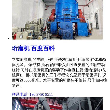
珩磨机 百度百科
立式珩磨机 的主轴工作行程较短,适用于 珩磨 缸体和箱
体孔等。 镶嵌有 油石 的珩磨头由竖直安置的主轴带动
旋转,同时在液压装置的驱动下作垂直往复 进给运动 (见
机床)。 卧式珩磨机的工作行程较长,适用于珩磨深孔,深
度可达3000毫米。水平安置的珩磨头不旋转,只作轴向往
复运 .
联系电话: 180 3780 8511