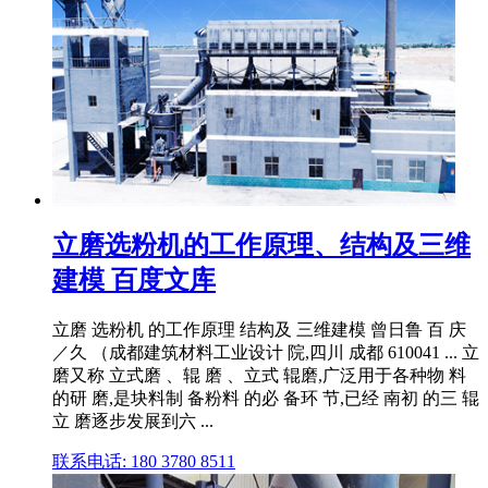
立磨选粉机的工作原理、结构及三维
建模 百度文库
立磨 选粉机 的工作原理 结构及 三维建模 曾日鲁 百 庆
／久 （成都建筑材料工业设计 院,四川 成都 610041 ... 立
磨又称 立式磨 、辊 磨 、立式 辊磨,广泛用于各种物 料
的研 磨,是块料制 备粉料 的必 备环 节,已经 南初 的三 辊
立 磨逐步发展到六 ...
联系电话: 180 3780 8511