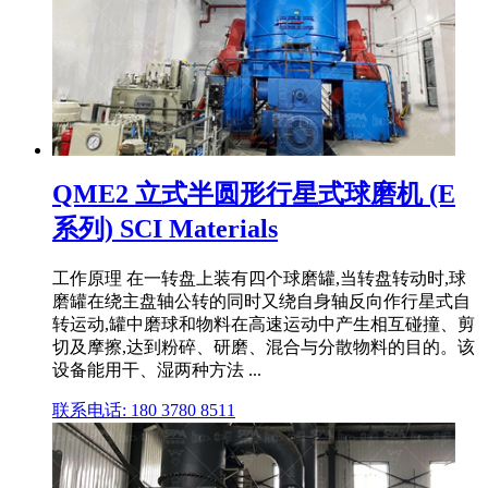
QME2 立式半圆形行星式球磨机 (E
系列) SCI Materials
工作原理 在一转盘上装有四个球磨罐,当转盘转动时,球
磨罐在绕主盘轴公转的同时又绕自身轴反向作行星式自
转运动,罐中磨球和物料在高速运动中产生相互碰撞、剪
切及摩擦,达到粉碎、研磨、混合与分散物料的目的。该
设备能用干、湿两种方法 ...
联系电话: 180 3780 8511