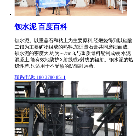
钡水泥 百度百科
钡水泥。以重晶石和粘土为主要原料,经煅烧得到以硅酸
二钡为主要矿物组成的熟料,加适量石膏共同磨细而成。
钡水泥的密度大,约为～/cm 3,与重质骨料配制成钡 水泥
混凝土,能有效地防护X射线或γ射线的辐射。钡水泥的热
稳性差,只适用于不受热的防辐射屏蔽。
联系电话: 180 3780 8511