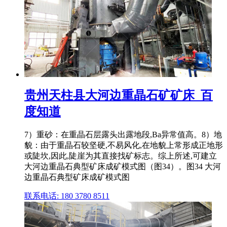
贵州天柱县大河边重晶石矿矿床_百
度知道
7）重砂：在重晶石层露头出露地段,Ba异常值高。8）地
貌：由于重晶石较坚硬,不易风化,在地貌上常形成正地形
或陡坎,因此,陡崖为其直接找矿标志。综上所述,可建立
大河边重晶石典型矿床成矿模式图（图34）。图34 大河
边重晶石典型矿床成矿模式图
联系电话: 180 3780 8511