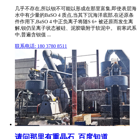
几乎不存在,所以钡不可能以形成在那里富集,即使表层海
水中有少量的BaSO 4 质点,当其下沉海洋底部,在还原条
件作用下,BaSO 4 中正负离子将随S 6+ 被还原而发生离
解,钡仍呈离子状态被硅、泥胶吸附于软泥中。 前寒武系
中,普遍含钡值 ...
联系电话: 180 3780 8511
请问那里有重晶石_百度知道