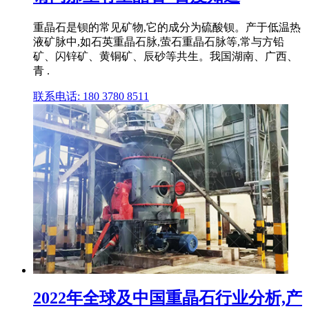
重晶石是钡的常见矿物,它的成分为硫酸钡。产于低温热
液矿脉中,如石英重晶石脉,萤石重晶石脉等,常与方铅
矿、闪锌矿、黄铜矿、辰砂等共生。我国湖南、广西、
青 .
联系电话: 180 3780 8511
2022年全球及中国重晶石行业分析,产