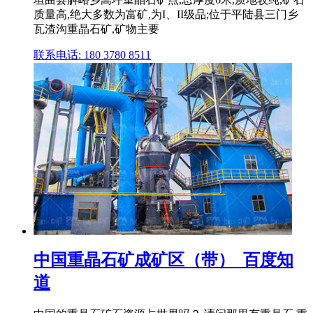
质量高,绝大多数为富矿,为I、II级品;位于平陆县三门乡
瓦渣沟重晶石矿,矿物主要
联系电话: 180 3780 8511
中国重晶石矿成矿区（带）_百度知
道