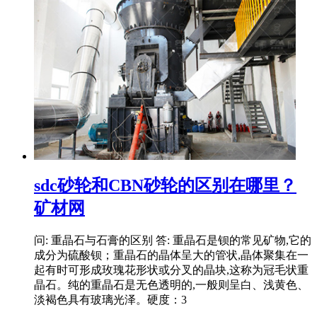
sdc砂轮和CBN砂轮的区别在哪里？
矿材网
问: 重晶石与石膏的区别 答: 重晶石是钡的常见矿物,它的
成分为硫酸钡；重晶石的晶体呈大的管状,晶体聚集在一
起有时可形成玫瑰花形状或分叉的晶块,这称为冠毛状重
晶石。纯的重晶石是无色透明的,一般则呈白、浅黄色、
淡褐色具有玻璃光泽。硬度：3