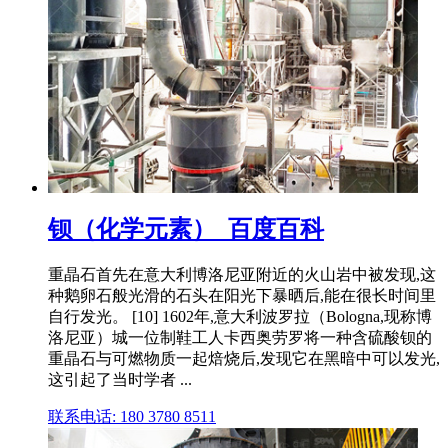
钡（化学元素）_百度百科
重晶石首先在意大利博洛尼亚附近的火山岩中被发现,这
种鹅卵石般光滑的石头在阳光下暴晒后,能在很长时间里
自行发光。 [10] 1602年,意大利波罗拉（Bologna,现称博
洛尼亚）城一位制鞋工人卡西奥劳罗将一种含硫酸钡的
重晶石与可燃物质一起焙烧后,发现它在黑暗中可以发光,
这引起了当时学者 ...
联系电话: 180 3780 8511