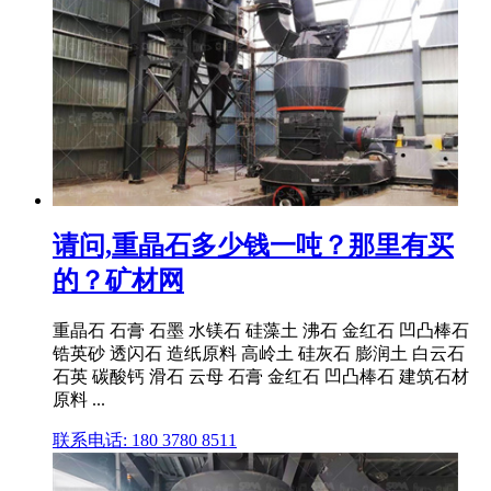
请问,重晶石多少钱一吨？那里有买
的？矿材网
重晶石 石膏 石墨 水镁石 硅藻土 沸石 金红石 凹凸棒石
锆英砂 透闪石 造纸原料 高岭土 硅灰石 膨润土 白云石
石英 碳酸钙 滑石 云母 石膏 金红石 凹凸棒石 建筑石材
原料 ...
联系电话: 180 3780 8511