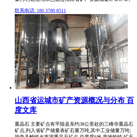
联系电话: 180 3780 8511
山西省运城市矿产资源概况与分布 百
度文库
重晶石 主要矿点有平陆县东约38公里处的三峰寺重晶石
矿点,列入省矿产储量表矿石量万吨,其中工业储量万吨;
垣曲县解峪乡嵩坪重晶石矿点,总厚度6米,质地较纯,矿石