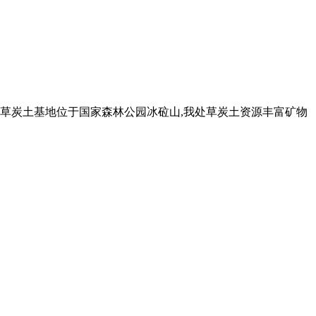
北泥炭草炭土基地位于国家森林公园冰砬山,我处草炭土资源丰富矿物