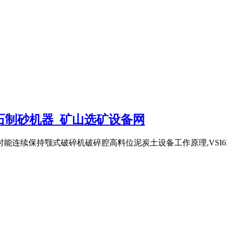
河孵石制砂机器_矿山选矿设备网
连续保持颚式破碎机破碎腔高料位泥炭土设备工作原理,VSI6X8