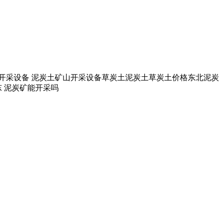
泥炭土矿山开采设备 泥炭土矿山开采设备草炭土泥炭土草炭土价格东
 泥炭矿能开采吗