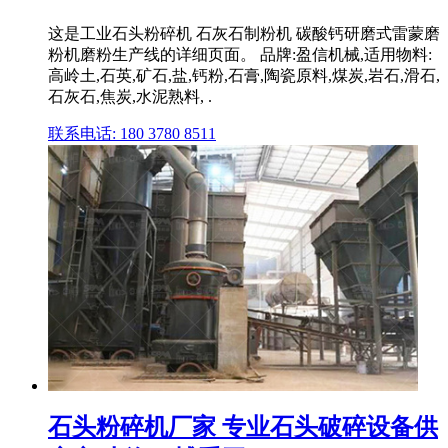
这是工业石头粉碎机 石灰石制粉机 碳酸钙研磨式雷蒙磨
粉机磨粉生产线的详细页面。 品牌:盈信机械,适用物料:
高岭土,石英,矿石,盐,钙粉,石膏,陶瓷原料,煤炭,岩石,滑石,
石灰石,焦炭,水泥熟料, .
联系电话: 180 3780 8511
石头粉碎机厂家 专业石头破碎设备供