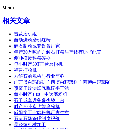
Menu
相关文章
雷蒙磨机组
自动烧粉磨机红砖
硅石制粉成套设备厂家
年产30万吨的方解石打粉生产线有哪些配置
侧冲模废料粉碎器
每小时产30T雷蒙磨粉机
福建打粉机
方解石的规格与行业简称
广西博白玛瑙矿广西博白玛瑙矿广西博白玛瑙矿
喷雾干燥法烟气脱硫半干法
每小时产1800T中速磨粉机
石子成套设备多少钱一台
时产70吨多功能磨粉机
咸阳卖工业磨粉机厂家生意
石灰石场管理制度报价
吴泾镇机械加工