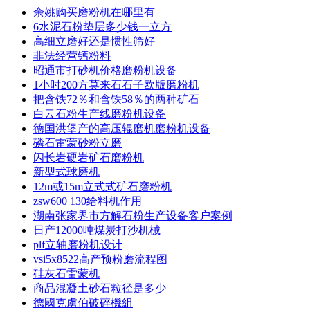
余姚购买磨粉机在哪里有
6水泥石粉垫层多少钱一立方
高细立磨好还是惯性筛好
非法经营钙粉料
昭通市打砂机价格磨粉机设备
1小时200方莫来石石子欧版磨粉机
把含铁72％和含铁58％的两种矿石
白云石粉生产线磨粉机设备
德国洪堡产的高压辊磨机磨粉机设备
磷石雷蒙砂粉立磨
闪长岩硬岩矿石磨粉机
新型式球磨机
12m或15m立式式矿石磨粉机
zsw600 130给料机作用
湖南张家界市方解石粉生产设备客户案例
日产12000吨煤炭打沙机械
plf立轴磨粉机设计
vsi5x8522高产预粉磨流程图
硅灰石雷蒙机
商品混凝土砂石粒径是多少
德國克虜伯破碎機組