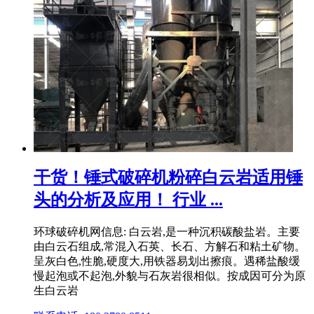
干货！锤式破碎机粉碎白云岩适用锤
头的分析及应用！ 行业 ...
环球破碎机网信息: 白云岩,是一种沉积碳酸盐岩。主要
由白云石组成,常混入石英、长石、方解石和粘土矿物。
呈灰白色,性脆,硬度大,用铁器易划出擦痕。遇稀盐酸缓
慢起泡或不起泡,外貌与石灰岩很相似。按成因可分为原
生白云岩