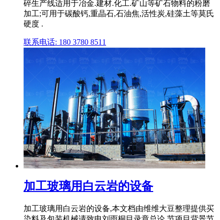
碎生产线适用于冶金.建材.化工.矿山等矿石物料的粉磨
加工;可用于碳酸钙,重晶石,石油焦,活性炭,硅藻土等莫氏
硬度 .
联系电话: 180 3780 8511
加工玻璃用白云岩的设备
加工玻璃用白云岩的设备,本文档由维维大豆整理提供买
染料及包装机械请致电刘雨桐目录章总论.节项目背景节