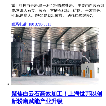
重工科技白云岩,是一种沉积碳酸盐岩。 主要由白云石组
成,常混入石英、长石、方解石和粘土矿物。 呈灰白色,
性脆,硬度大,用铁器易划出擦痕。 遇稀盐酸缓慢起 .
联系电话: 180 3780 8511
聚焦白云石高效加工！上海世邦以创
新粉磨赋能产业升级