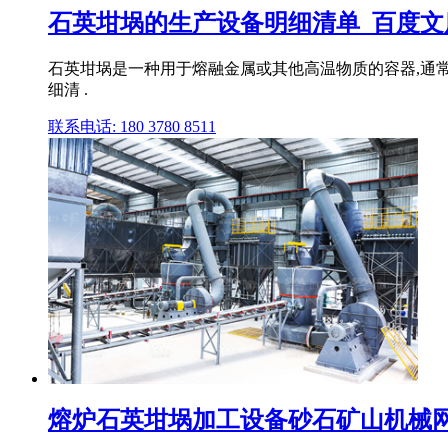
石英坩埚的生产设备明细清单_百度文
石英坩埚是一种用于熔融金属或其他高温物质的容器,通
细清 .
联系电话: 180 3780 8511
熔炉石英坩埚加工设备砂石矿山机械