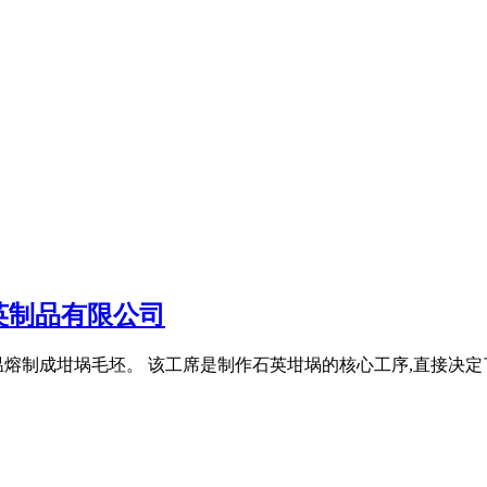
英制品有限公司
温熔制成坩埚毛坯。 该工席是制作石英坩埚的核心工序,直接决