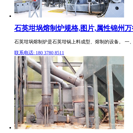
石英坩埚熔制炉规格,图片,属性锦州
石英坩埚熔制炉是石英坩锅上料成型、熔制的设备。 一、设备简介. 石英坩埚熔制
联系电话: 180 3780 8511