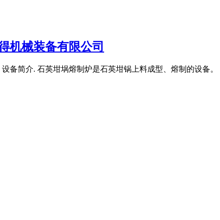
万得机械装备有限公司
炉是石英坩锅上料成型、熔制的设备。 Quartz crucible melting f