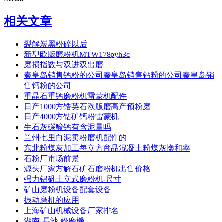
相关文章
裂解炭黑粉碎以后
新型欧版磨粉机MTW178pyh3c
磨损指数与双进双出磨
秦皇岛销售钙粉的公司秦皇岛销售钙粉的公司秦皇岛销
售钙粉的公司
重晶石重钙磨粉机雷蒙机配件
日产1000方锆英石欧版磨高产预粉磨
日产4000方钴矿钙粉雷蒙机
生石灰碳酸钙有含泥量吗
兰州七里白泥卖粉磨机配件的
东北粉煤灰加工每立方商品混凝土粉煤灰搀和率
石粉厂市场前景
源头厂家方解石矿石磨粉机出售价格
强力铝矾土立式磨粉机-尺寸
矿山磨粉机设备配套设备
振动磨机的应用
上海矿山机械设备厂家排名
湖南-長沙-粉磨機