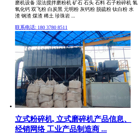
磨机设备 湿法搅拌磨粉机 矿石 石头 石料 石子粉碎机 氢
氧化钙 双飞粉 白炭黑 元明粉 灰钙粉 脱硫粉 钛白粉 水
渣 钢渣 煤渣 稀土 珍珠岩 ...
联系电话: 180 3780 8511
立式粉碎机, 立式磨碎机产品信息、
经销网络 工业产品制造商 ...