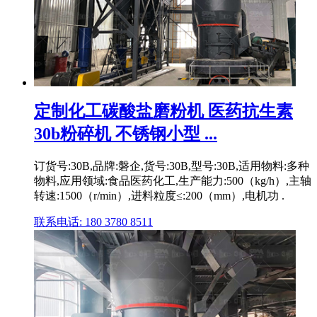
定制化工碳酸盐磨粉机 医药抗生素
30b粉碎机 不锈钢小型 ...
订货号:30B,品牌:磐企,货号:30B,型号:30B,适用物料:多种
物料,应用领域:食品医药化工,生产能力:500（kg/h）,主轴
转速:1500（r/min）,进料粒度≤:200（mm）,电机功 .
联系电话: 180 3780 8511