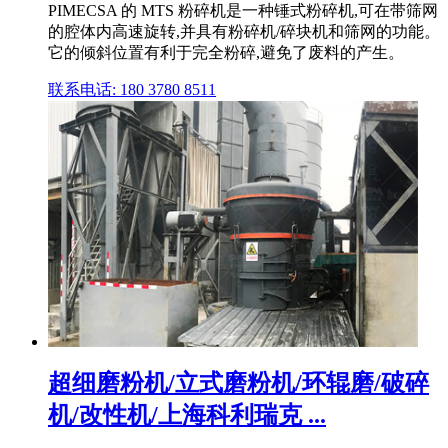
PIMECSA 的 MTS 粉碎机是一种锤式粉碎机,可在带筛网
的腔体内高速旋转,并具有粉碎机/碎块机和筛网的功能。
它的倾斜位置有利于完全粉碎,避免了废料的产生。
联系电话: 180 3780 8511
超细磨粉机/立式磨粉机/环辊磨/破碎
机/改性机/上海科利瑞克 ...