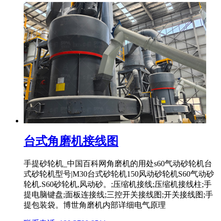
台式角磨机接线图
手提砂轮机_中国百科网角磨机的用处s60气动砂轮机台
式砂轮机型号|M30台式砂轮机150风动砂轮机S60气动砂
轮机.S60砂轮机,风动砂。;压缩机接线;压缩机接线柱;手
提电脑键盘;面板连接线;三控开关接线图;开关接线图;手
提包装袋。博世角磨机内部详细电气原理