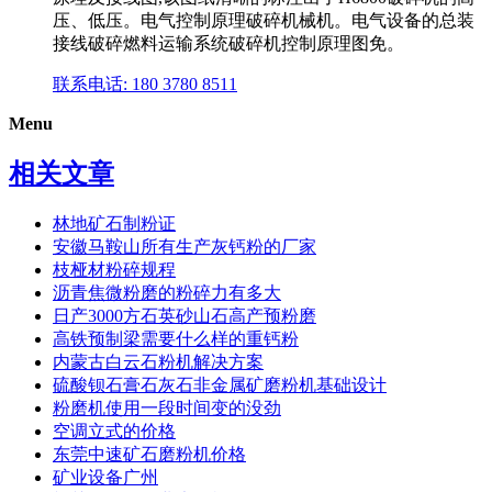
压、低压。电气控制原理破碎机械机。电气设备的总装
接线破碎燃料运输系统破碎机控制原理图免。
联系电话: 180 3780 8511
Menu
相关文章
林地矿石制粉证
安徽马鞍山所有生产灰钙粉的厂家
枝桠材粉碎规程
沥青焦微粉磨的粉碎力有多大
日产3000方石英砂山石高产预粉磨
高铁预制梁需要什么样的重钙粉
内蒙古白云石粉机解决方案
硫酸钡石膏石灰石非金属矿磨粉机基础设计
粉磨机使用一段时间变的没劲
空调立式的价格
东莞中速矿石磨粉机价格
矿业设备广州