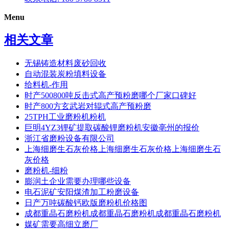
Menu
相关文章
无锡铸造材料废砂回收
自动混装炭粉填料设备
给料机-作用
时产500800吨反击式高产预粉磨哪个厂家口碑好
时产800方玄武岩对辊式高产预粉磨
25TPH工业磨粉机粉机
巨明4YZ3锂矿提取碳酸锂磨粉机安徽亳州的报价
浙江省磨粉设备有限公司
上海细磨生石灰价格上海细磨生石灰价格上海细磨生石
灰价格
磨粉机-细粉
膨润土企业需要办理哪些设备
电石泥矿安阳煤渣加工粉磨设备
日产万吨碳酸钙欧版磨粉机价格图
成都重晶石磨粉机成都重晶石磨粉机成都重晶石磨粉机
媒矿需要高细立磨厂