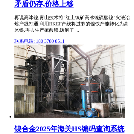
矛盾仍存,价格上移
再说高冰镍,青山技术将"红土镍矿高冰镍硫酸镍"火法冶
炼产线打通,利用RKEF产线将过剩的镍铁产能转化为高
冰镍,再去生产硫酸镍,缓解了 ...
联系电话: 180 3780 8511
镍合金2025年海关HS编码查询系统