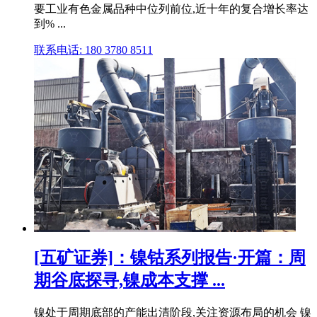
要工业有色金属品种中位列前位,近十年的复合增长率达
到% ...
联系电话: 180 3780 8511
[五矿证券]：镍钴系列报告·开篇：周
期谷底探寻,镍成本支撑 ...
镍处于周期底部的产能出清阶段,关注资源布局的机会 镍