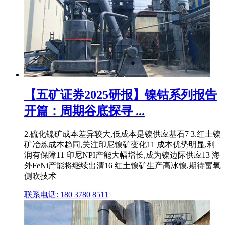
【五矿证券2025研报】镍钴系列报告
开篇：周期谷底探寻 ...
2.硫化镍矿成本差异较大,低成本是镍供应基石7 3.红土镍
矿冶炼成本趋同,关注印尼镍矿变化11 成本优势明显,利
润有保障11 印尼NPI产能大幅增长,成为镍边际供应13 海
外FeNi产能将继续出清16 红土镍矿生产高冰镍,期待富氧
侧吹技术
联系电话: 180 3780 8511