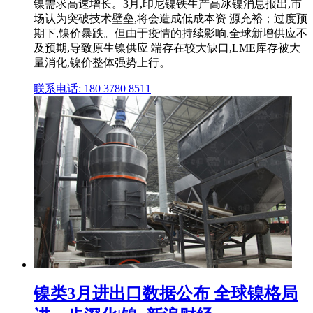
镍需求高速增长。3月,印尼镍铁生产高冰镍消息报出,市
场认为突破技术壁垒,将会造成低成本资 源充裕；过度预
期下,镍价暴跌。但由于疫情的持续影响,全球新增供应不
及预期,导致原生镍供应 端存在较大缺口,LME库存被大
量消化,镍价整体强势上行。
联系电话: 180 3780 8511
镍类3月进出口数据公布 全球镍格局