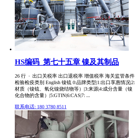
HS编码_第七十五章 镍及其制品
26 行 · 出口关税率 出口退税率 增值税率 海关监管条件
检验检疫类别 English 镍锍 0:品牌类型|1:出口享惠情况|2:
材质（镍锍、氧化镍烧结物等）|3:来源|4:成分含量（镍
化合物的含量）|5:GTIN|6:CAS|7: ...
联系电话: 180 3780 8511