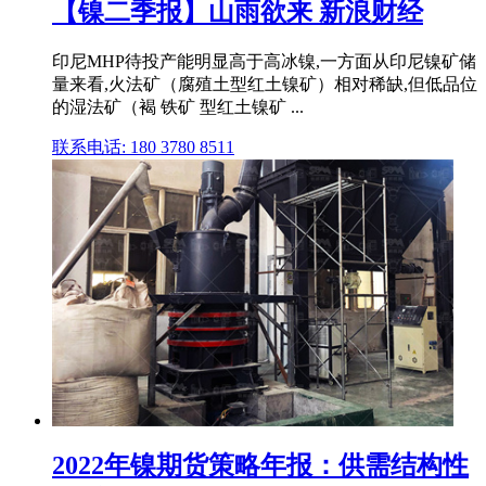
【镍二季报】山雨欲来 新浪财经
印尼MHP待投产能明显高于高冰镍,一方面从印尼镍矿储
量来看,火法矿（腐殖土型红土镍矿）相对稀缺,但低品位
的湿法矿（褐 铁矿 型红土镍矿 ...
联系电话: 180 3780 8511
2022年镍期货策略年报：供需结构性