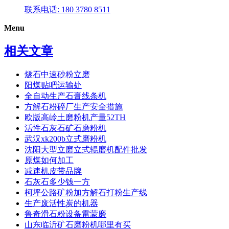
联系电话: 180 3780 8511
Menu
相关文章
燧石中速砂粉立磨
阳煤贴吧运输处
全自动生产石膏线条机
方解石粉碎厂生产安全措施
欧版高岭土磨粉机产量52TH
活性石灰石矿石磨粉机
武汉xk200b立式磨粉机
沈阳大型立磨立式辊磨机配件批发
原煤如何加工
减速机皮带品牌
石灰石多少钱一方
柯坪公路矿粉加方解石打粉生产线
生产废活性炭的机器
鲁奇滑石粉设备雷蒙磨
山东临沂矿石磨粉机哪里有买