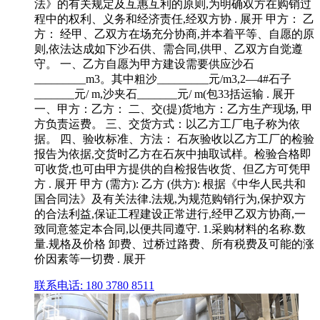
法》的有关规定及互惠互利的原则,为明确双方在购销过
程中的权利、义务和经济责任,经双方协 . 展开 甲方： 乙
方： 经甲、乙双方在场充分协商,并本着平等、自愿的原
则,依法达成如下沙石供、需合同,供甲、乙双方自觉遵
守。 一、乙方自愿为甲方建设需要供应沙石
_________m3。其中粗沙_________元/m3,2—4#石子
_______元/ m,沙夹石_______元/ m(包33括运输 . 展开
一、甲方：乙方： 二、交(提)货地方：乙方生产现场, 甲
方负责运费。 三、交货方式：以乙方工厂电子称为依
据。 四、验收标准、方法： 石灰验收以乙方工厂的检验
报告为依据,交货时乙方在石灰中抽取试样。检验合格即
可收货,也可由甲方提供的自检报告收货、但乙方可凭甲
方 . 展开 甲方 (需方): 乙方 (供方): 根据《中华人民共和
国合同法》及有关法律.法规,为规范购销行为,保护双方
的合法利益,保证工程建设正常进行,经甲乙双方协商,一
致同意签定本合同,以便共同遵守. 1.采购材料的名称.数
量.规格及价格 卸费、过桥过路费、所有税费及可能的涨
价因素等一切费 . 展开
联系电话: 180 3780 8511