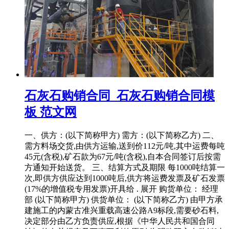
石灰石购销合同_石灰石购销合同模
板 范文网
一、供方：(以下简称甲方) 需方：(以下简称乙方) 二、
需方料场交货,由供方运输,送到价112元/吨,其中运费每吨
45元(含税),矿石款为67元/吨(含税),自本合同签订后按需
方通知开始送货。 三、结算方式及期限 每1000吨结算一
次,即供方供应达到1000吨后,供方将运费发票及矿石发票
(17%的增值税专用发票)开具给 . 展开 购货单位： 经理
部 (以下简称甲方) 供货单位： (以下简称乙方) 由甲方承
建施工的内蒙古准兴重载高速公路A9标段,需要砂石料,
决定部分由乙方负责供应,根据《中华人民共和国合同