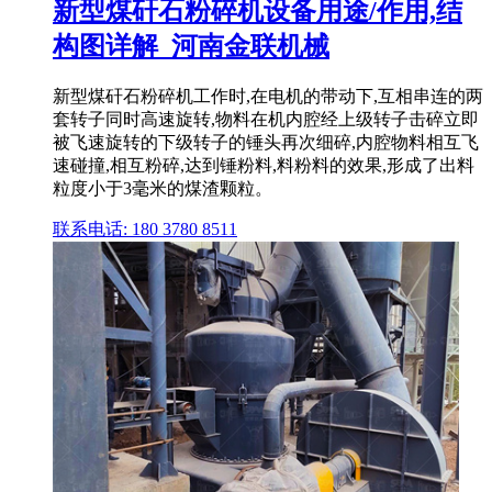
新型煤矸石粉碎机设备用途/作用,结
构图详解_河南金联机械
新型煤矸石粉碎机工作时,在电机的带动下,互相串连的两
套转子同时高速旋转,物料在机内腔经上级转子击碎立即
被飞速旋转的下级转子的锤头再次细碎,内腔物料相互飞
速碰撞,相互粉碎,达到锤粉料,料粉料的效果,形成了出料
粒度小于3毫米的煤渣颗粒。
联系电话: 180 3780 8511