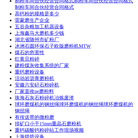
制粉车间合伙经营合同格式制粉车间合伙经营合同格式
制粉车间合伙经营合同格式
高钙粉的规格是多少
雷蒙磨生产企业
五谷杂粮加工机器设备
上海鑫马大磨机多少钱
湖北省随州市矿粉厂
冰洲石圆环保石子欧版磨粉机MTW
煤石的危害性
红黄旦粉碎
建粉煤灰收集系统的厂家
重钙磨粉设备
活动岩沥青磨粉机
安徽六安矸石粉碎机
厂家直收pe磨粉料
珠海石灰石粉碎机冶炼废渣
球环磨煤机的钢丝绳球环磨煤机的钢丝绳球环磨煤机的
钢丝绳
有传送带的微粉磨
排矿口小于15mm重晶石磨粉机
重钙碳酸钙粉碎站工作现场视频
上海烘焙设备