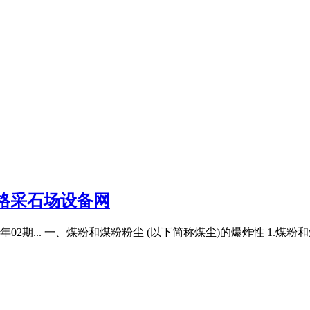
格采石场设备网
02期... 一、煤粉和煤粉粉尘 (以下简称煤尘)的爆炸性 1.煤