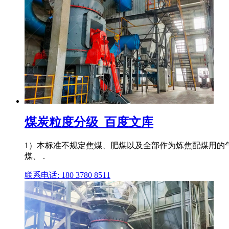
煤炭粒度分级_百度文库
1）本标准不规定焦煤、肥煤以及全部作为炼焦配煤用的气
煤、 .
联系电话: 180 3780 8511