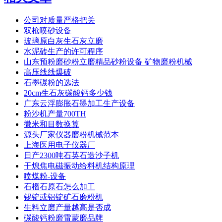
公司对质量严格把关
双枪喷砂设备
玻璃原白灰生石灰立磨
水泥砖生产的许可程序
山东预粉磨砂粉立磨精品砂粉设备 矿物磨粉机械
高压线线爆破
石墨碳粉的选法
20cm生石灰碳酸钙多少钱
广东云浮膨胀石墨加工生产设备
粉沙机产量700TH
微米和目数换算
源头厂家仪器磨粉机械范本
上海医用电子仪器厂
日产2300吨石英石造沙子机
干熄焦电磁振动给料机结构原理
喷煤粉-设备
石榴石原石怎么加工
锡锭或铝锭矿石磨粉机
生料立磨产量越高是否成
碳酸钙粉磨雷蒙磨品牌