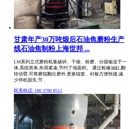
甘肃年产30万吨煅后石油焦磨粉生产
线石油焦制粉上海世邦 ...
LM系列立式磨粉机集破碎、干燥、粉磨、分级输送于一
体,系统简单,布局紧凑,节约了地面积。 通过检修油缸,翻
转动臂,可将磨辊翻出磨外,更换辊套、衬板方便快捷,减
少停机损失,节 .
联系电话: 180 3780 8511