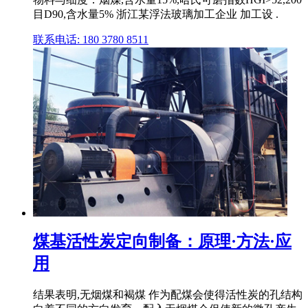
目D90,含水量5% 浙江某浮法玻璃加工企业 加工设 .
联系电话: 180 3780 8511
煤基活性炭定向制备：原理·方法·应
用
结果表明,无烟煤和褐煤 作为配煤会使得活性炭的孔结构