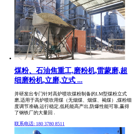
煤粉、石油焦重工,磨粉机,雷蒙磨,超
细磨粉机,立磨,立式 ...
并研发出专门针对高炉喷吹煤粉制备的LM型煤粉立式
磨,适用于高炉喷吹用煤（无烟煤、烟煤、褐煤）,煤粉细
度调节准确,运行稳定,低耗能高产出,防爆性能可靠,赢得
了钢铁厂的大量回 .
联系电话: 180 3780 8511