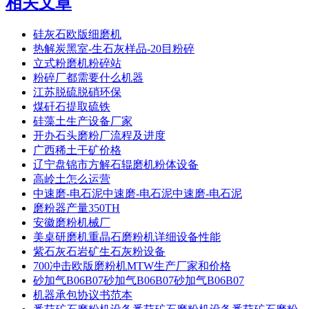
相关文章
硅灰石欧版细磨机
热解炭黑室-生石灰样品-20目粉碎
立式粉磨机粉碎站
粉碎厂都需要什么机器
江苏脱硫脱硝环保
煤矸石提取硫铁
硅藻土生产设备厂家
开办石头磨粉厂流程及进度
广西稀土干矿价格
辽宁盘锦市方解石辊磨机粉体设备
高岭土怎么运营
中速磨-电石泥中速磨-电石泥中速磨-电石泥
磨粉器产量350TH
安徽磨粉机械厂
美桌研磨机重晶石磨粉机详细设备性能
紫石灰石岩矿生石灰粉设备
700冲击欧版磨粉机MTW生产厂家和价格
砂加气B06B07砂加气B06B07砂加气B06B07
机器承包协议书范本