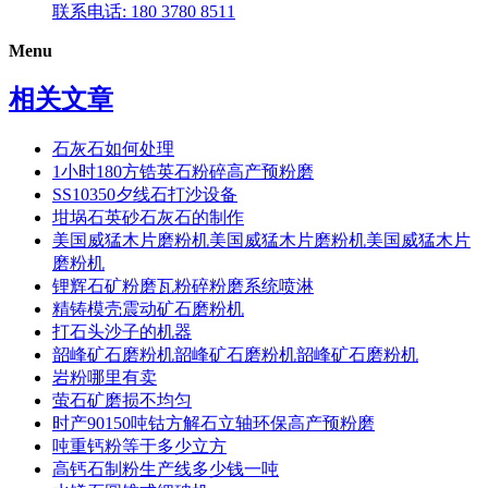
联系电话: 180 3780 8511
Menu
相关文章
石灰石如何处理
1小时180方锆英石粉碎高产预粉磨
SS10350夕线石打沙设备
坩埚石英砂石灰石的制作
美国威猛木片磨粉机美国威猛木片磨粉机美国威猛木片
磨粉机
锂辉石矿粉磨瓦粉碎粉磨系统喷淋
精铸模壳震动矿石磨粉机
打石头沙子的机器
韶峰矿石磨粉机韶峰矿石磨粉机韶峰矿石磨粉机
岩粉哪里有卖
萤石矿磨损不均匀
时产90150吨钴方解石立轴环保高产预粉磨
吨重钙粉等于多少立方
高钙石制粉生产线多少钱一吨