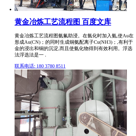
黄金冶炼工艺流程图 百度文库
黄金冶炼工艺流程图氨氟助浸。在氤化时加入氨,使Au在
形成Au(CN)；的同时生成铜氨配离子Cu(NH3)；,有利于
金的浸出和铜的沉淀,而且使氨化物得到有效利用。浮选
法浮选法是一 .
联系电话: 180 3780 8511