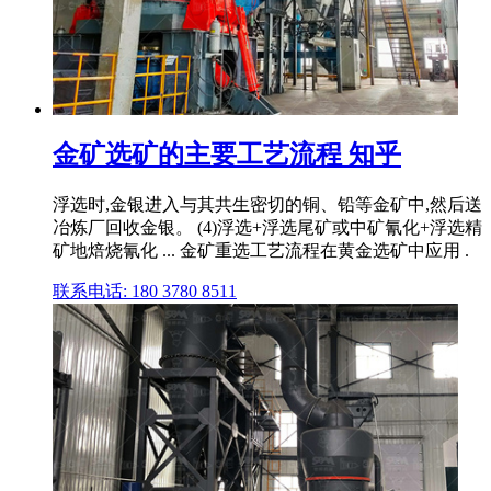
金矿选矿的主要工艺流程 知乎
浮选时,金银进入与其共生密切的铜、铅等金矿中,然后送
冶炼厂回收金银。 (4)浮选+浮选尾矿或中矿氰化+浮选精
矿地焙烧氰化 ... 金矿重选工艺流程在黄金选矿中应用 .
联系电话: 180 3780 8511