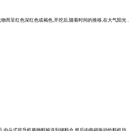
而呈红色深红色或褐色,开挖后,随着时间的推移,在大气阳光 .
后,由斗式提升机将物料输送到储料仓,然后由电磁振动给料机均