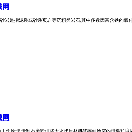
械网
岩是指泥质或砂质页岩等沉积类岩石,其中多数因富含铁的氧化物
械网
的工作原理 伊利石磨粉机将大块状原材料破碎到所需的进料粒度