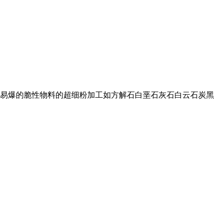
易爆的脆性物料的超细粉加工如方解石白垩石灰石白云石炭黑