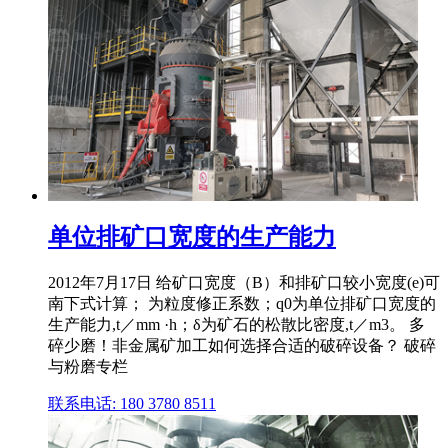
单位排矿口宽度的生产能力
2012年7月17日 给矿口宽度（B）和排矿口较小宽度(e)可
南下式计算； 为粒度修正系数；q0为单位排矿口宽度的
生产能力,t／mm ·h；δ为矿石的松散比密度,t／m3。 多
碎少磨！非金属矿加工如何选择合适的破碎设备？ 破碎
与粉磨专栏
联系电话: 180 3780 8511