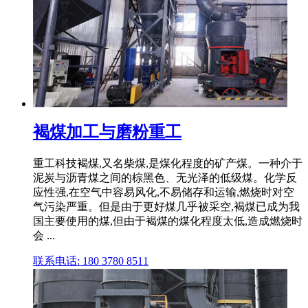
褐煤加工与磨粉重工
重工科技褐煤,又名柴煤,是煤化程度的矿产煤。一种介于
泥炭与沥青煤之间的棕黑色、无光泽的低级煤。化学反
应性强,在空气中容易风化,不易储存和运输,燃烧时对空
气污染严重。但是由于更好煤几乎被采空,褐煤已成为我
国主要使用的煤,但由于褐煤的煤化程度太低,造成燃烧时
会 ...
联系电话: 180 3780 8511