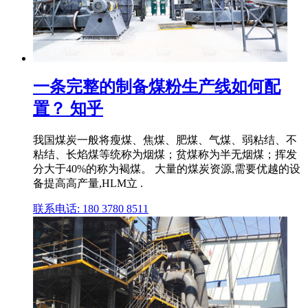
一条完整的制备煤粉生产线如何配
置？ 知乎
我国煤炭一般将瘦煤、焦煤、肥煤、气煤、弱粘结、不
粘结、长焰煤等统称为烟煤；贫煤称为半无烟煤；挥发
分大于40%的称为褐煤。 大量的煤炭资源,需要优越的设
备提高高产量,HLM立 .
联系电话: 180 3780 8511