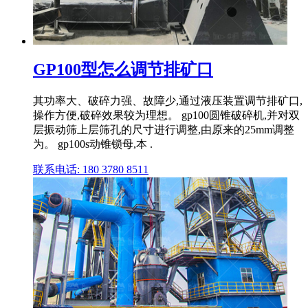
GP100型怎么调节排矿口
其功率大、破碎力强、故障少,通过液压装置调节排矿口,
操作方便,破碎效果较为理想。 gp100圆锥破碎机,并对双
层振动筛上层筛孔的尺寸进行调整,由原来的25mm调整
为。 gp100s动锥锁母,本 .
联系电话: 180 3780 8511