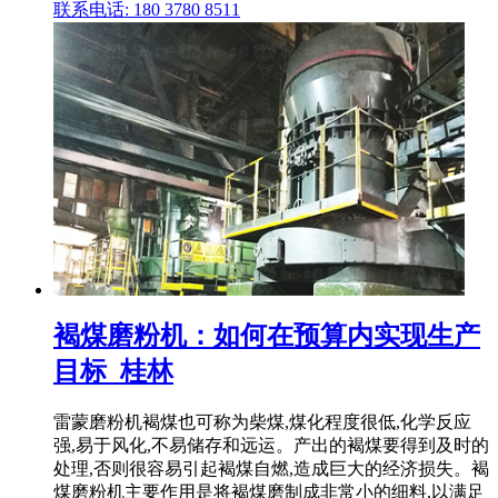
联系电话: 180 3780 8511
褐煤磨粉机：如何在预算内实现生产
目标_桂林
雷蒙磨粉机褐煤也可称为柴煤,煤化程度很低,化学反应
强,易于风化,不易储存和远运。产出的褐煤要得到及时的
处理,否则很容易引起褐煤自燃,造成巨大的经济损失。褐
煤磨粉机主要作用是将褐煤磨制成非常小的细料,以满足