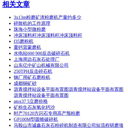
相关文章
3x13m粉磨矿渣粉磨机产量约多少
碎散机的工作原理
珠海小型微粉磨
冲床顶料杆冲床顶料杆冲床顶料杆
f35磨粉机
重钙雷蒙磨机
水电站600 900反击破碎石机
上海周边石灰石处理厂
山东亿中矿山机械有限公司
250TPH反击碎石机
钢厂用矿石磨粉机
成都铜矿砂
沥青搅拌站设备平面布置图沥青搅拌站设备平面布置图
沥青搅拌站设备平面布置图
atox37 5立磨价格
矿粉生石灰氧化钙沙
时产70120方闪石专用高产预粉磨
GP100M型圆锥破碎机
马鞍山市诚鑫石灰石粉碎机制造有限公司短流程研磨项