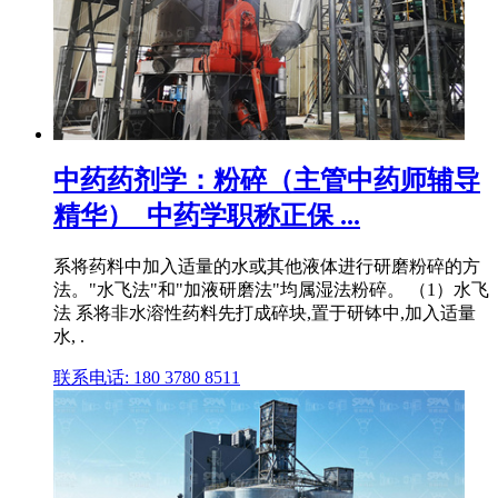
中药药剂学：粉碎（主管中药师辅导
精华）_中药学职称正保 ...
系将药料中加入适量的水或其他液体进行研磨粉碎的方
法。"水飞法"和"加液研磨法"均属湿法粉碎。 （1）水飞
法 系将非水溶性药料先打成碎块,置于研钵中,加入适量
水, .
联系电话: 180 3780 8511