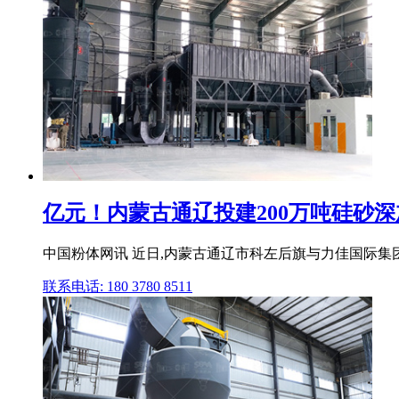
亿元！内蒙古通辽投建200万吨硅砂深加
中国粉体网讯 近日,内蒙古通辽市科左后旗与力佳国际集
联系电话: 180 3780 8511