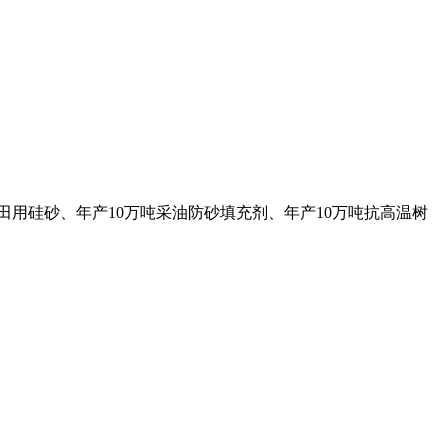
田用硅砂、年产10万吨采油防砂填充剂、年产10万吨抗高温树