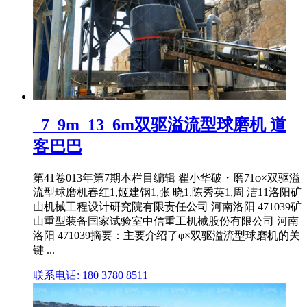
_7_9m_13_6m双驱溢流型球磨机 道
客巴巴
第41卷013年第7期本栏目编辑 翟小华破・磨71φ×双驱溢
流型球磨机春红1,姬建钢1,张 晓1,陈秀英1,周 洁11洛阳矿
山机械工程设计研究院有限责任公司 河南洛阳 471039矿
山重型装备国家试验室中信重工机械股份有限公司 河南
洛阳 471039摘要：主要介绍了φ×双驱溢流型球磨机的关
键 ...
联系电话: 180 3780 8511