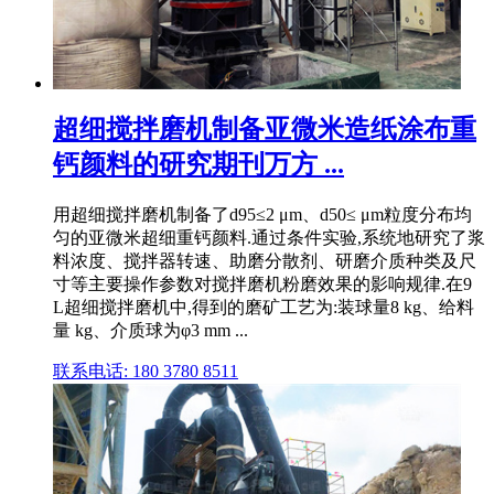
超细搅拌磨机制备亚微米造纸涂布重
钙颜料的研究期刊万方 ...
用超细搅拌磨机制备了d95≤2 μm、d50≤ μm粒度分布均
匀的亚微米超细重钙颜料.通过条件实验,系统地研究了浆
料浓度、搅拌器转速、助磨分散剂、研磨介质种类及尺
寸等主要操作参数对搅拌磨机粉磨效果的影响规律.在9
L超细搅拌磨机中,得到的磨矿工艺为:装球量8 kg、给料
量 kg、介质球为φ3 mm ...
联系电话: 180 3780 8511