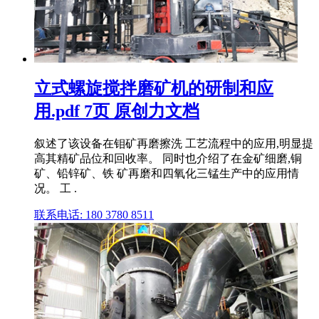
立式螺旋搅拌磨矿机的研制和应
用.pdf 7页 原创力文档
叙述了该设备在钼矿再磨擦洗 工艺流程中的应用,明显提
高其精矿品位和回收率。 同时也介绍了在金矿细磨,铜
矿、铅锌矿、铁 矿再磨和四氧化三锰生产中的应用情
况。 工 .
联系电话: 180 3780 8511