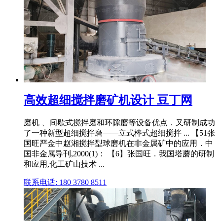
高效超细搅拌磨矿机设计 豆丁网
磨机 、间歇式搅拌磨和环隙磨等设备优点．又研制成功
了一种新型超细搅拌磨——立式棒式超细搅拌 ... 【51张
国旺严金中赵湘搅拌型球磨机在非金属矿中的应用．中
国非金属导刊,2000(1)： 【6】张国旺．我国塔蘑的研制
和应用,化工矿山技术 ...
联系电话: 180 3780 8511