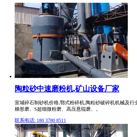
陶粒砂中速磨粉机,矿山设备厂家
宣城碎石制砂机价格,鄂式粉碎机,陶粒砂破碎机机械及行
梯形磨、S超细微粉磨、高压悬辊磨、。
联系电话: 180 3780 8511