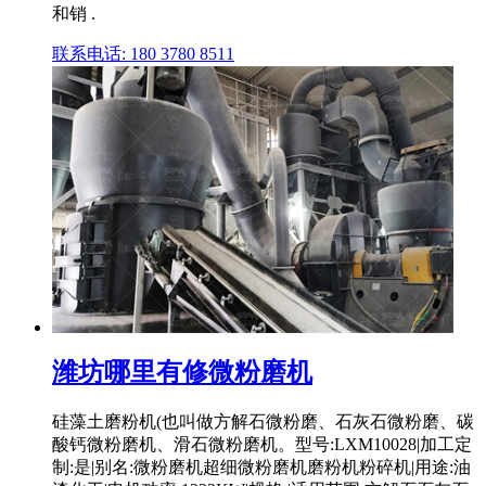
和销 .
联系电话: 180 3780 8511
潍坊哪里有修微粉磨机
硅藻土磨粉机(也叫做方解石微粉磨、石灰石微粉磨、碳
酸钙微粉磨机、滑石微粉磨机。型号:LXM10028|加工定
制:是|别名:微粉磨机超细微粉磨机磨粉机粉碎机|用途:油