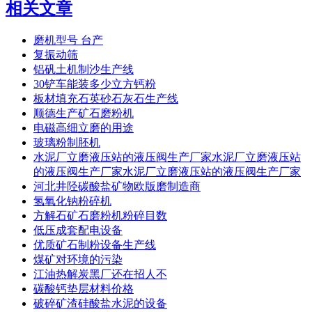
相关文章
磨机型号 台产
复振动筛
铝矾土机制沙生产线
30铲车能装多少立方钙粉
板材填充石英砂石灰石生产线
顺德生产矿石磨粉机
电磁高细立磨的用途
玻璃粉制胚机
水泥厂立磨液压站的液压阀生产厂家水泥厂立磨液压站
的液压阀生产厂家水泥厂立磨液压站的液压阀生产厂家
河北井陉碳酸盐矿物欧版磨制造商
氢氧化钠粉碎机
方解石矿石磨粉机粉碎目数
低压成套配电设备
优质矿石制粉设备生产线
煤矿对环境的污染
江油热解炭黑厂还在招人不
碳酸钙垫层材料价格
破碎矿渣硅酸盐水泥的设备