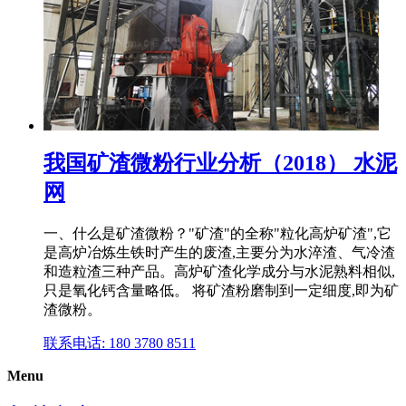
我国矿渣微粉行业分析（2018） 水泥
网
一、什么是矿渣微粉？"矿渣"的全称"粒化高炉矿渣",它
是高炉冶炼生铁时产生的废渣,主要分为水淬渣、气冷渣
和造粒渣三种产品。高炉矿渣化学成分与水泥熟料相似,
只是氧化钙含量略低。 将矿渣粉磨制到一定细度,即为矿
渣微粉。
联系电话: 180 3780 8511
Menu