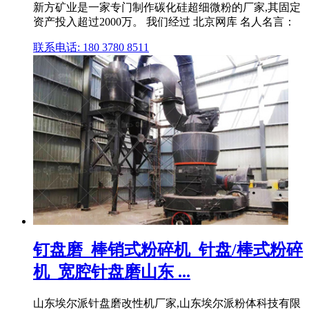
新方矿业是一家专门制作碳化硅超细微粉的厂家,其固定
资产投入超过2000万。 我们经过 北京网库 名人名言：
联系电话: 180 3780 8511
钉盘磨_棒销式粉碎机_针盘/棒式粉碎
机_宽腔针盘磨山东 ...
山东埃尔派针盘磨改性机厂家,山东埃尔派粉体科技有限