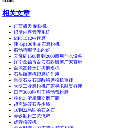
Menu
相关文章
广西盛天 制砂机
织梦内容管理系统
MPF1512中速磨
津-Gp100重晶石磨粉机
振动筛哪里出的好
云母矿1500目到2000目用什么设备
辽宁盘锦市白云石欧版磨厂家直销
白泥高岭土矿省磨煤机
石头碾磨机辊磨机作用
重型石灰石碳酸钙磨粉机重锤
大型工业磨粉机厂家寻求融资好评
日产3000吨刚玉移动预粉磨
粒化炉渣超细立磨厂商
超声波碎石多少钱
16到22品味的石灰石
赤铁制粉工艺流程
虎牌粉碎机