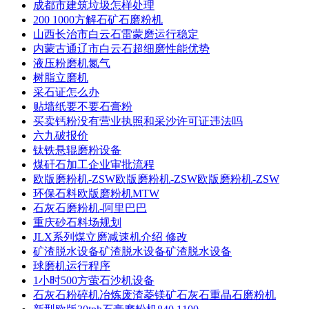
成都市建筑垃圾怎样处理
200 1000方解石矿石磨粉机
山西长治市白云石雷蒙磨运行稳定
内蒙古通辽市白云石超细磨性能优势
液压粉磨机氮气
树脂立磨机
采石证怎么办
贴墙纸要不要石膏粉
买卖钙粉没有营业执照和采沙许可证违法吗
六九破报价
钛铁悬辊磨粉设备
煤矸石加工企业审批流程
欧版磨粉机-ZSW欧版磨粉机-ZSW欧版磨粉机-ZSW
环保石料欧版磨粉机MTW
石灰石磨粉机-阿里巴巴
重庆砂石料场规划
JLX系列煤立磨减速机介绍 修改
矿渣脱水设备矿渣脱水设备矿渣脱水设备
球磨机运行程序
1小时500方萤石沙机设备
石灰石粉碎机冶炼废渣菱镁矿石灰石重晶石磨粉机