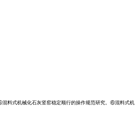
。⑤混料式机械化石灰竖窑稳定顺行的操作规范研究。⑥混料式机