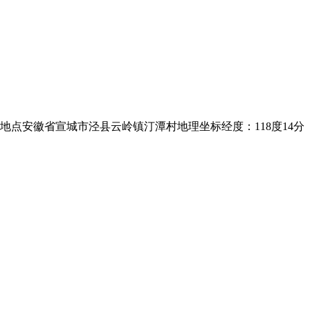
点安徽省宣城市泾县云岭镇汀潭村地理坐标经度：118度14分