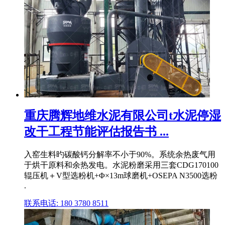
重庆腾辉地维水泥有限公司t水泥停湿
改干工程节能评估报告书 ...
入窑生料旳碳酸钙分解率不小于90%。系统余热废气用
于烘干原料和余热发电。水泥粉磨采用三套CDG170100
辊压机＋V型选粉机+Φ×13m球磨机+OSEPA N3500选粉
.
联系电话: 180 3780 8511