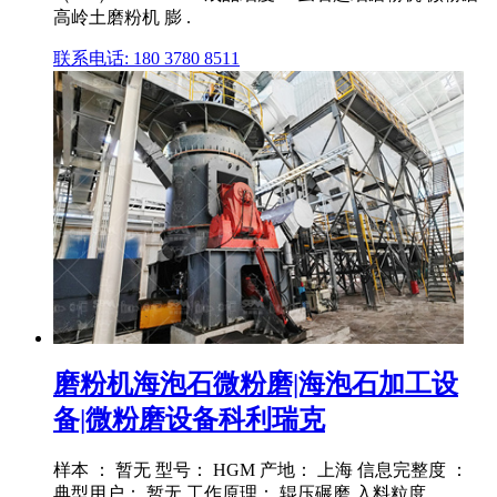
高岭土磨粉机 膨 .
联系电话: 180 3780 8511
磨粉机海泡石微粉磨|海泡石加工设
备|微粉磨设备科利瑞克
样本 ： 暂无 型号： HGM 产地： 上海 信息完整度 ：
典型用户： 暂无 工作原理： 辊压碾磨 入料粒度