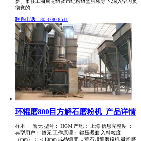
委、市县工商局党组及市纪检组坚强领导下,深入学习贯
彻党的 .
联系电话: 180 3780 8511
环辊磨800目方解石磨粉机_产品详情
样本 ： 暂无 型号： HGM 产地： 上海 信息完整度 ：
典型用户： 暂无 工作原理： 辊压碾磨 入料粒度
（mm）： ＜10mm 成品细度 ... 萤石超细磨粉机 微粉磨