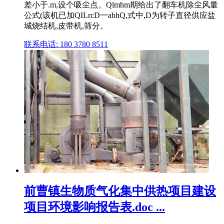
差小于.m,设个吸尘点。Qlmhm期给出了翻车机除尘风量
公式(该机已加QILrcD一abhQ,式中,D为转子直径供应盐
城烧结机,皮带机,筛分。
联系电话: 180 3780 8511
前曹镇生物质气化集中供热项目建设
项目环境影响报告表.doc ...