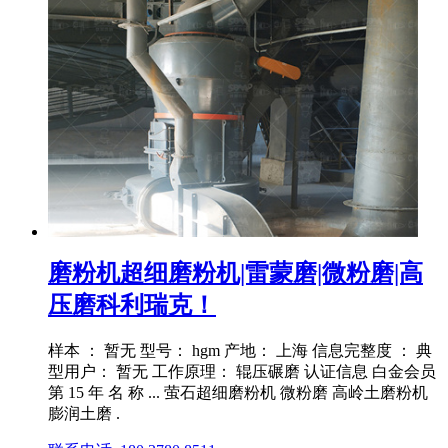
磨粉机超细磨粉机|雷蒙磨|微粉磨|高
压磨科利瑞克！
样本 ： 暂无 型号： hgm 产地： 上海 信息完整度 ： 典
型用户： 暂无 工作原理： 辊压碾磨 认证信息 白金会员
第 15 年 名 称 ... 萤石超细磨粉机 微粉磨 高岭土磨粉机
膨润土磨 .