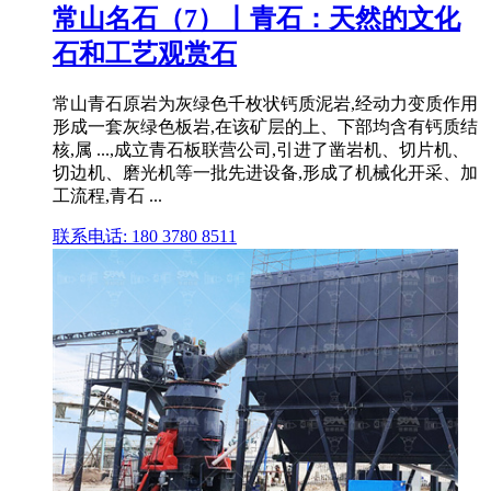
常山名石（7）丨青石：天然的文化
石和工艺观赏石
常山青石原岩为灰绿色千枚状钙质泥岩,经动力变质作用
形成一套灰绿色板岩,在该矿层的上、下部均含有钙质结
核,属 ...,成立青石板联营公司,引进了凿岩机、切片机、
切边机、磨光机等一批先进设备,形成了机械化开采、加
工流程,青石 ...
联系电话: 180 3780 8511