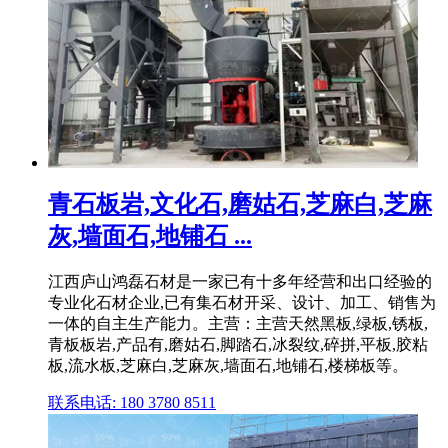
青石板岩,文化石,磨姑石,芝麻白,芝麻
灰,墙面石,地铺石 ...
江西庐山鸿磊石材是一家已有十多年经营和出口经验的
专业化石材企业,已有集石材开采、设计、加工、销售为
一体的自主生产能力。主营：主营天然黑板,绿板,锈板,
青板板岩,产品有,磨姑石,脚踏石,冰裂纹,碎拼,平板,胶粘
板,流水板,芝麻白,芝麻灰,墙面石,地铺石,楼梯板等。
联系电话: 180 3780 8511