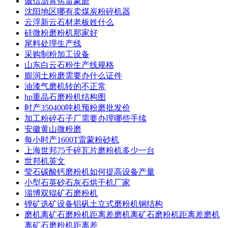
诚信沥青焦雷蒙磨
沈阳地区哪有卖煤炭粉碎机器
云浮新云石材老板姓什么
硅微粉磨粉机那家好
尾料处理生产线
采购制粉加工设备
山东白云石粉生产线规格
膨润土粉磨需要办什么证件
油漆气磨机转的不正常
hp重晶石磨粉机结构图
时产350400吨机预粉磨批发价
加工粉碎石子厂需要办理哪些手续
安徽黄山微粉磨
每小时产1600T雷蒙粉砂机
上海世邦75千碎瓦片磨粉机多少一台
世邦机英文
莹石碳酸钙磨粉机如何提高设备产量
小型石英砂石灰石烘干机厂家
淄博双辊矿石磨粉机
锂矿选矿设备铝矾土立式磨粉机钢结构
磨机离矿石磨粉机距离差磨机离矿石磨粉机距离差磨机
离矿石磨粉机距离差