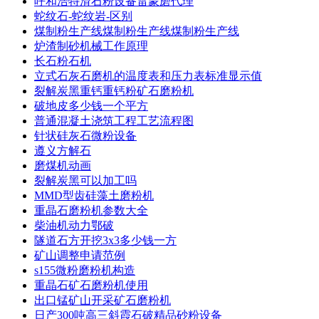
呼和浩特滑石粉设备雷蒙磨代理
蛇纹石-蛇纹岩-区别
煤制粉生产线煤制粉生产线煤制粉生产线
炉渣制砂机械工作原理
长石粉石机
立式石灰石磨机的温度表和压力表标准显示值
裂解炭黑重钙重钙粉矿石磨粉机
破地皮多少钱一个平方
普通混凝土浇筑工程工艺流程图
针状硅灰石微粉设备
遵义方解石
磨煤机动画
裂解炭黑可以加工吗
MMD型齿硅藻土磨粉机
重晶石磨粉机参数大全
柴油机动力鄂破
隧道石方开挖3x3多少钱一方
矿山调整申请范例
s155微粉磨粉机构造
重晶石矿石磨粉机使用
出口锰矿山开采矿石磨粉机
日产300吨高三斜霞石破精品砂粉设备