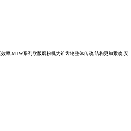
低效率,MTW系列欧版磨粉机为锥齿轮整体传动,结构更加紧凑,安