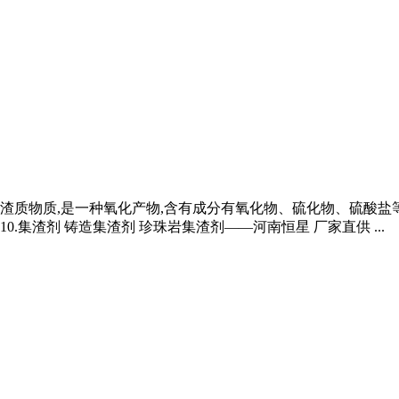
渣质物质,是一种氧化产物,含有成分有氧化物、硫化物、硫酸盐等。
.集渣剂 铸造集渣剂 珍珠岩集渣剂——河南恒星 厂家直供 ...