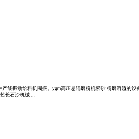
生产线振动给料机圆振。ygm高压悬辊磨粉机紫砂 粉磨溶渣的设
石沙机械 ...