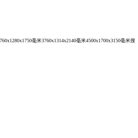
x1750毫米3760x1314x2140毫米4500x1700x3150毫米搜